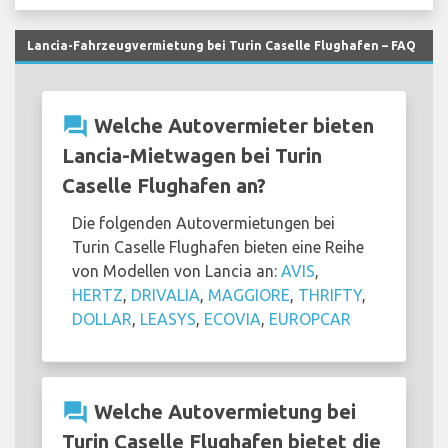
Lancia-Fahrzeugvermietung bei Turin Caselle Flughafen – FAQ
question_answer
Welche Autovermieter bieten
Lancia-Mietwagen bei Turin
Caselle Flughafen an?
Die folgenden Autovermietungen bei
Turin Caselle Flughafen bieten eine Reihe
von Modellen von Lancia an:
AVIS
,
HERTZ
,
DRIVALIA
,
MAGGIORE
,
THRIFTY
,
DOLLAR
,
LEASYS
,
ECOVIA
,
EUROPCAR
question_answer
Welche Autovermietung bei
Turin Caselle Flughafen bietet die