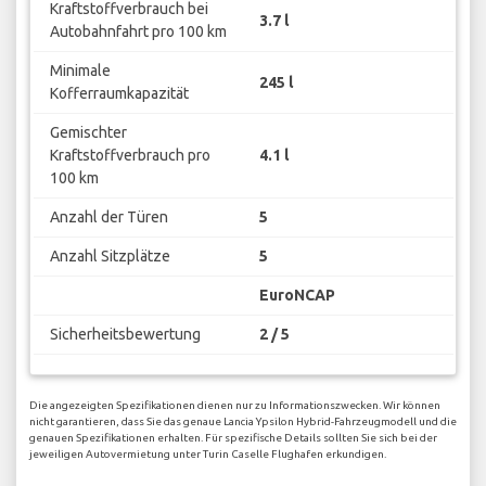
Kraftstoffverbrauch bei
3.7 l
Autobahnfahrt pro 100 km
Minimale
245 l
Kofferraumkapazität
Gemischter
Kraftstoffverbrauch pro
4.1 l
100 km
Anzahl der Türen
5
Anzahl Sitzplätze
5
EuroNCAP
Sicherheitsbewertung
2 / 5
Die angezeigten Spezifikationen dienen nur zu Informationszwecken. Wir können
nicht garantieren, dass Sie das genaue Lancia Ypsilon Hybrid-Fahrzeugmodell und die
genauen Spezifikationen erhalten. Für spezifische Details sollten Sie sich bei der
jeweiligen Autovermietung unter Turin Caselle Flughafen erkundigen.