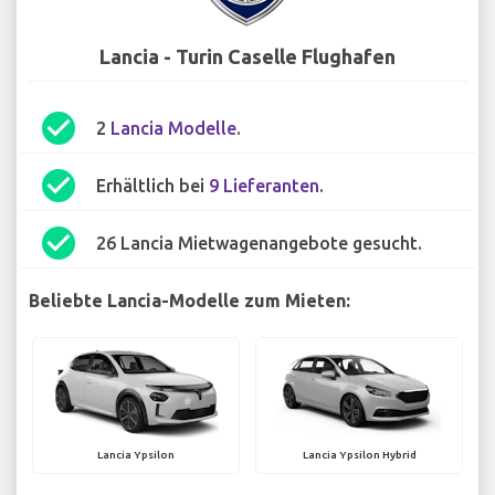
Lancia - Turin Caselle Flughafen
check_circle
2
Lancia Modelle
.
check_circle
Erhältlich bei
9 Lieferanten
.
check_circle
26 Lancia Mietwagenangebote gesucht.
Beliebte Lancia-Modelle zum Mieten:
Lancia Ypsilon
Lancia Ypsilon Hybrid