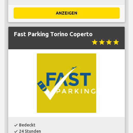
ANZEIGEN
Fast Parking Torino Coperto
star
star
star
star
Bedeckt
check
24 Stunden
check