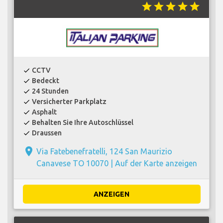
star
star
star
star
star
CCTV
check
Bedeckt
check
24 Stunden
check
Versicherter Parkplatz
check
Asphalt
check
Behalten Sie Ihre Autoschlüssel
check
Draussen
check
place
Via Fatebenefratelli, 124 San Maurizio
Canavese TO 10070 |
Auf der Karte anzeigen
ANZEIGEN