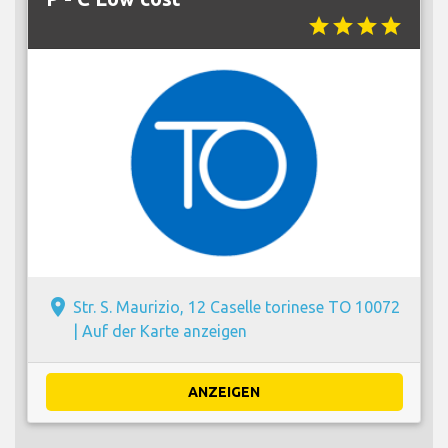
star
star
star
star
place
Str. S. Maurizio, 12 Caselle torinese TO 10072
|
Auf der Karte anzeigen
ANZEIGEN