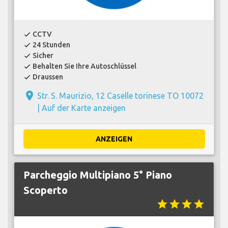
CCTV
check
24 Stunden
check
Sicher
check
Behalten Sie Ihre Autoschlüssel
check
Draussen
check
place
Str. S. Maurizio, 12 Caselle torinese TO 10072
|
Auf der Karte anzeigen
ANZEIGEN
Parcheggio Multipiano 5° Piano
Scoperto
star
star
star
star