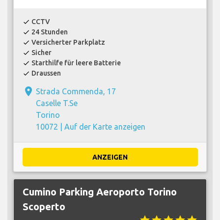
CCTV
check
24 Stunden
check
Versicherter Parkplatz
check
Sicher
check
Starthilfe für leere Batterie
check
Draussen
check
place
Strada Commenda, 17
Caselle T.Se
Torino
10072 |
Auf der Karte anzeigen
ANZEIGEN
Cumino Parking Aeroporto Torino
Scoperto
star
star
star
star
star