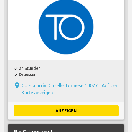
24 Stunden
check
Draussen
check
place
Corsia arrivi Caselle Torinese 10077 |
Auf der
Karte anzeigen
ANZEIGEN
P - C Low cost