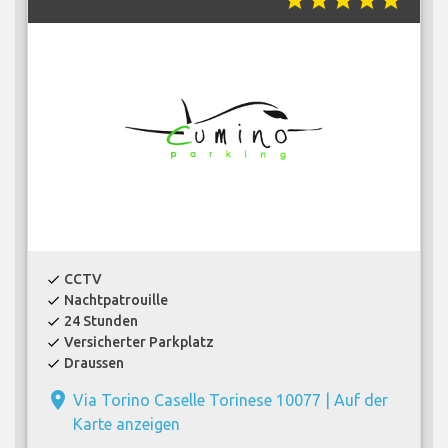
CCTV
check
Nachtpatrouille
check
24 Stunden
check
Versicherter Parkplatz
check
Draussen
check
place
Via Torino Caselle Torinese 10077 |
Auf der
Karte anzeigen