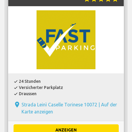
24 Stunden
check
Versicherter Parkplatz
check
Draussen
check
place
Strada Leinì Caselle Torinese 10072 |
Auf der
Karte anzeigen
ANZEIGEN