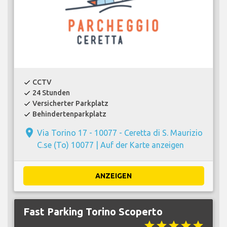
CCTV
check
24 Stunden
check
Versicherter Parkplatz
check
Behindertenparkplatz
check
place
Via Torino 17 - 10077 - Ceretta di S. Maurizio
C.se (To) 10077 |
Auf der Karte anzeigen
ANZEIGEN
Fast Parking Torino Scoperto
star
star
star
star
star