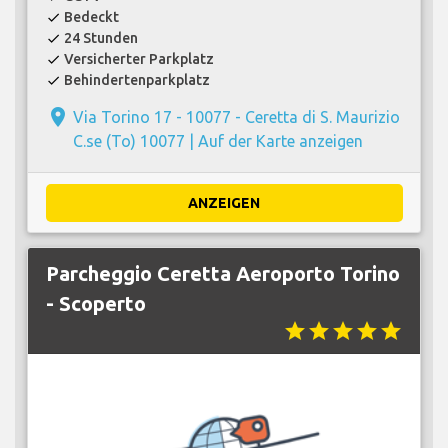
Bedeckt
check
24 Stunden
check
Versicherter Parkplatz
check
Behindertenparkplatz
check
place
Via Torino 17 - 10077 - Ceretta di S. Maurizio
C.se (To) 10077 |
Auf der Karte anzeigen
ANZEIGEN
Parcheggio Ceretta Aeroporto Torino
- Scoperto
star
star
star
star
star