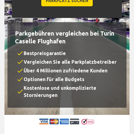
Parkgebühren vergleichen bei Turin
Caselle Flughafen
check
Bestpreisgarantie
check
Vergleichen Sie alle Parkplatzbetreiber
check
Über 4 Millionen zufriedene Kunden
check
Optionen für alle Budgets
Kostenlose und unkomplizierte
check
Stornierungen