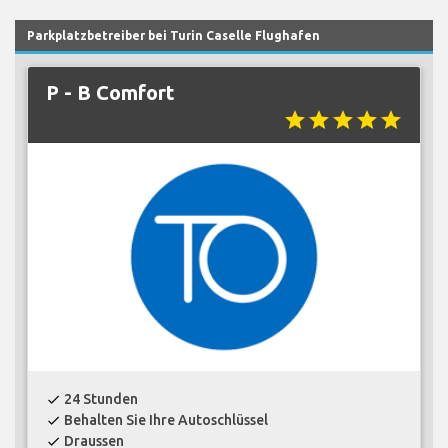
Parkplatzbetreiber bei Turin Caselle Flughafen
P - B Comfort
star
star
star
star
star
24 Stunden
check
Behalten Sie Ihre Autoschlüssel
check
Draussen
check