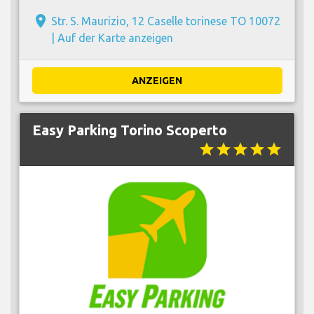
place
Str. S. Maurizio, 12 Caselle torinese TO 10072
|
Auf der Karte anzeigen
ANZEIGEN
Easy Parking Torino Scoperto
star
star
star
star
star