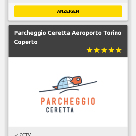
ANZEIGEN
Parcheggio Ceretta Aeroporto Torino
Coperto
star
star
star
star
star
CCTV
check