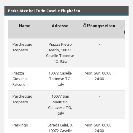
Parkplätze bei Turin Caselle Flughafen
Name
Adresse
Öffnungszeiten
Flu
Parcheggio
Piazza Pietro
-
scoperto
Merlo, 10072
Caselle Torinese
TO, Italy
Piazza
10072 Caselle
Mon-Sun: 00:00 -
Giovanni
Torinese TO,
24:00
Falcone
Italy
Parcheggio
10077 San
-
scoperto
Maurizio
Canavese TO,
Italy
Parkingo
Strada Leinì, 9,
Mon-Sun: 00:00 -
10072 Caselle
24:00