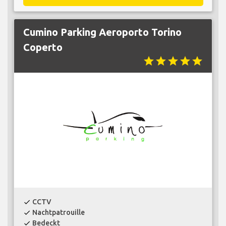
Cumino Parking Aeroporto Torino
Coperto
star
star
star
star
star
CCTV
check
Nachtpatrouille
check
Bedeckt
check