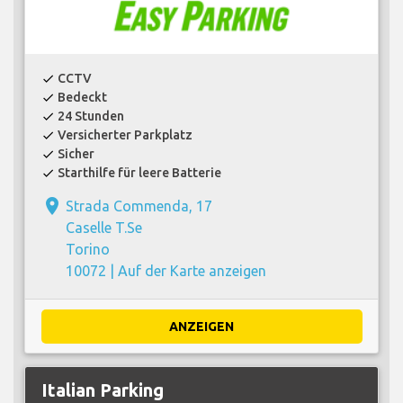
CCTV
check
Bedeckt
check
24 Stunden
check
Versicherter Parkplatz
check
Sicher
check
Starthilfe für leere Batterie
check
place
Strada Commenda, 17
Caselle T.Se
Torino
10072 |
Auf der Karte anzeigen
ANZEIGEN
Italian Parking