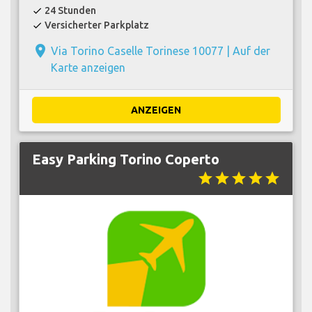
24 Stunden
check
Versicherter Parkplatz
check
place
Via Torino Caselle Torinese 10077 |
Auf der
Karte anzeigen
ANZEIGEN
Easy Parking Torino Coperto
star
star
star
star
star