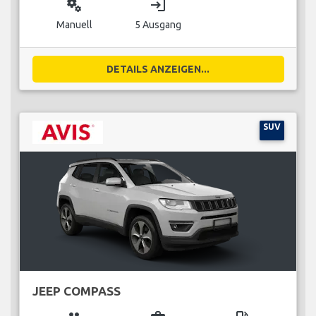
miscellaneous_services
login
Manuell
5 Ausgang
DETAILS ANZEIGEN...
SUV
JEEP COMPASS