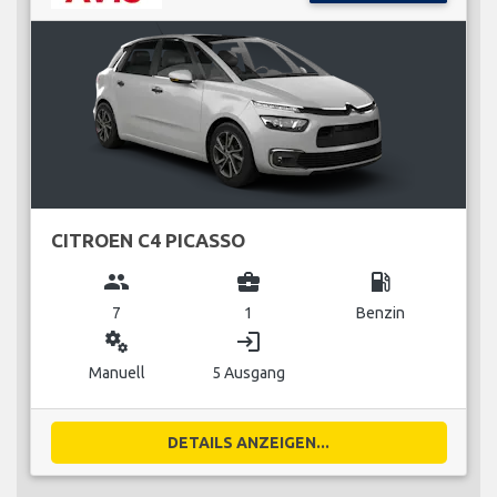
CITROEN C4 PICASSO
group
business_center
local_gas_station
7
1
Benzin
miscellaneous_services
login
Manuell
5 Ausgang
DETAILS ANZEIGEN...