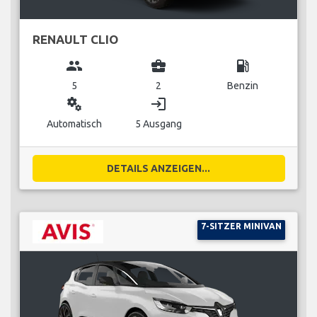
RENAULT CLIO
group
business_center
local_gas_station
5
2
Benzin
miscellaneous_services
login
Automatisch
5 Ausgang
DETAILS ANZEIGEN...
7-SITZER MINIVAN