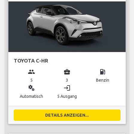
TOYOTA C-HR
group
business_center
local_gas_station
5
3
Benzin
miscellaneous_services
login
Automatisch
5 Ausgang
DETAILS ANZEIGEN...