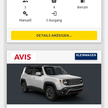
group
business_center
local_gas_station
5
4
Benzin
miscellaneous_services
login
Manuell
5 Ausgang
DETAILS ANZEIGEN...
KLEINWAGEN