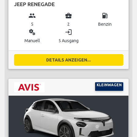
JEEP RENEGADE
group
business_center
local_gas_station
5
2
Benzin
miscellaneous_services
login
Manuell
5 Ausgang
DETAILS ANZEIGEN...
KLEINWAGEN