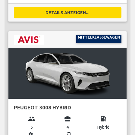
DETAILS ANZEIGEN...
MITTELKLASSEWAGEN
PEUGEOT 3008 HYBRID
group
business_center
local_gas_station
5
4
Hybrid