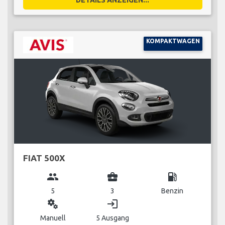
KOMPAKTWAGEN
FIAT 500X
group
business_center
local_gas_station
5
3
Benzin
miscellaneous_services
login
Manuell
5 Ausgang