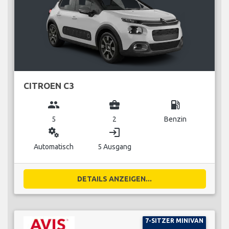
CITROEN C3
group
business_center
local_gas_station
5
2
Benzin
miscellaneous_services
login
Automatisch
5 Ausgang
DETAILS ANZEIGEN...
7-SITZER MINIVAN