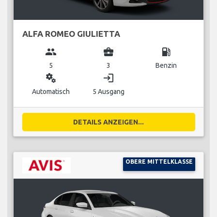
ALFA ROMEO GIULIETTA
group
business_center
local_gas_station
5
3
Benzin
miscellaneous_services
login
Automatisch
5 Ausgang
DETAILS ANZEIGEN...
OBERE MITTELKLASSE