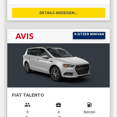
DETAILS ANZEIGEN...
9-SITZER MINIVAN
FIAT TALENTO
group
business_center
local_gas_station
9
4
Benzin