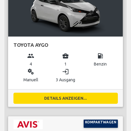
TOYOTA AYGO
group
business_center
local_gas_station
4
1
Benzin
miscellaneous_services
login
Manuell
3 Ausgang
DETAILS ANZEIGEN...
KOMPAKTWAGEN