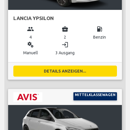
LANCIA YPSILON
group
business_center
local_gas_station
4
2
Benzin
miscellaneous_services
login
Manuell
3 Ausgang
DETAILS ANZEIGEN...
MITTELKLASSEWAGEN