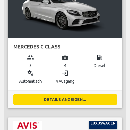
MERCEDES C CLASS
group
business_center
local_gas_station
5
4
Diesel
miscellaneous_services
login
Automatisch
4 Ausgang
DETAILS ANZEIGEN...
LUXUSWAGEN