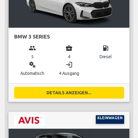
BMW 3 SERIES
group
business_center
local_gas_station
5
4
Diesel
miscellaneous_services
login
Automatisch
4 Ausgang
DETAILS ANZEIGEN...
KLEINWAGEN