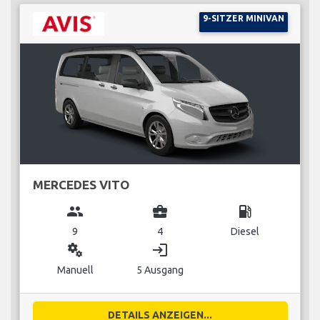
9-SITZER MINIVAN
MERCEDES VITO
group
business_center
local_gas_station
9
4
Diesel
miscellaneous_services
login
Manuell
5 Ausgang
DETAILS ANZEIGEN...