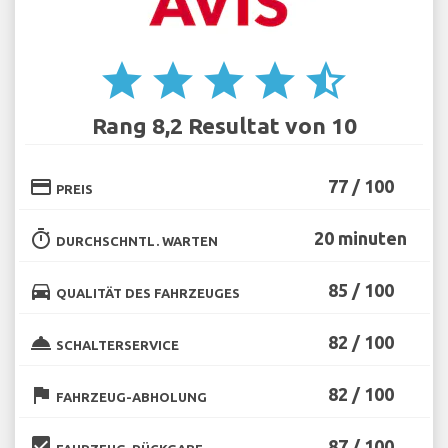
star
star
star
star
star_half
Rang 8,2 Resultat von 10
credit_card
77 / 100
PREIS
timer
20 minuten
DURCHSCHNTL. WARTEN
directions_car
85 / 100
QUALITÄT DES FAHRZEUGES
room_service
82 / 100
SCHALTERSERVICE
flag
82 / 100
FAHRZEUG-ABHOLUNG
beenhere
87 / 100