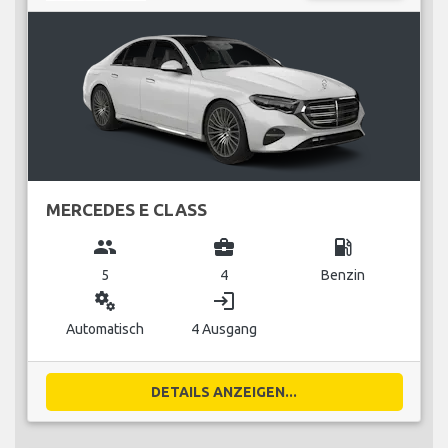
MERCEDES E CLASS
group
business_center
local_gas_station
5
4
Benzin
miscellaneous_services
login
Automatisch
4 Ausgang
DETAILS ANZEIGEN...