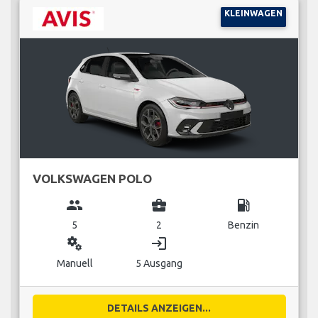
KLEINWAGEN
VOLKSWAGEN POLO
group
business_center
local_gas_station
5
2
Benzin
miscellaneous_services
login
Manuell
5 Ausgang
DETAILS ANZEIGEN...