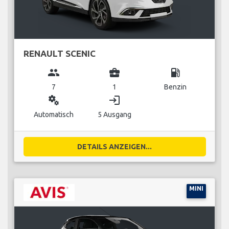
RENAULT SCENIC
group
business_center
local_gas_station
7
1
Benzin
miscellaneous_services
login
Automatisch
5 Ausgang
DETAILS ANZEIGEN...
MINI