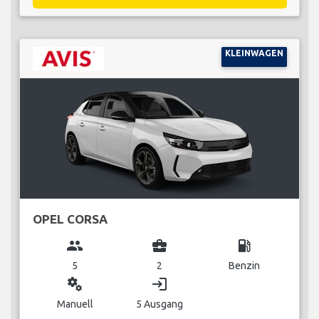
KLEINWAGEN
OPEL CORSA
group
business_center
local_gas_station
5
2
Benzin
miscellaneous_services
login
Manuell
5 Ausgang