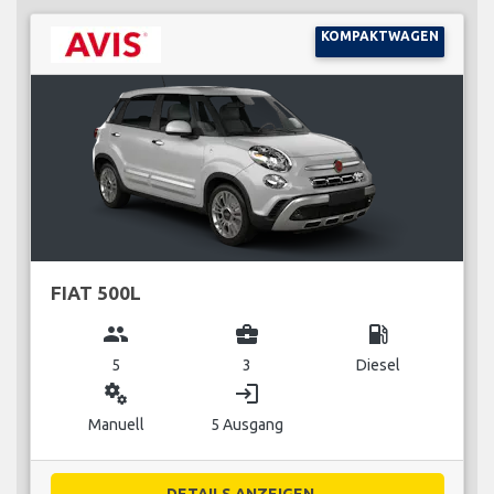
KOMPAKTWAGEN
FIAT 500L
group
business_center
local_gas_station
5
3
Diesel
miscellaneous_services
login
Manuell
5 Ausgang
DETAILS ANZEIGEN...