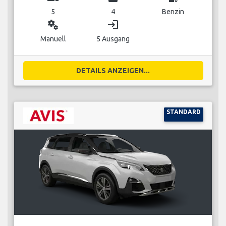
5
4
Benzin
miscellaneous_services
login
Manuell
5 Ausgang
DETAILS ANZEIGEN...
STANDARD