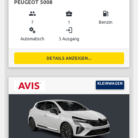
PEUGEOT 5008
group
business_center
local_gas_station
7
1
Benzin
miscellaneous_services
login
Automatisch
5 Ausgang
DETAILS ANZEIGEN...
KLEINWAGEN