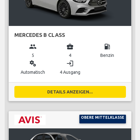
MERCEDES B CLASS
group
business_center
local_gas_station
5
4
Benzin
miscellaneous_services
login
Automatisch
4 Ausgang
DETAILS ANZEIGEN...
OBERE MITTELKLASSE