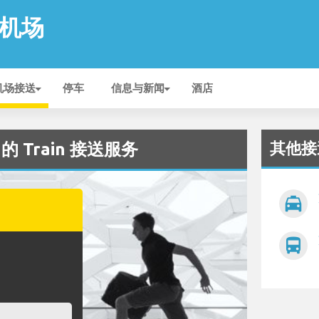
e 机场
机场接送
停车
信息与新闻
酒店
其他接
场 的 Train 接送服务
local_taxi
directions_bus