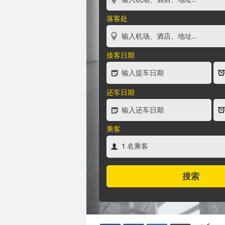
落客处
接客日期
还车日期
乘客
搜索