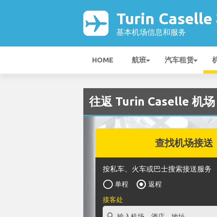
Turin Casell
基本机场信息和服务
HOME
航班
汽车租赁
往返 Turin Caselle 机
查找机场接送
按私车、火车或巴士搜索接送服务
单程
返程
接客处