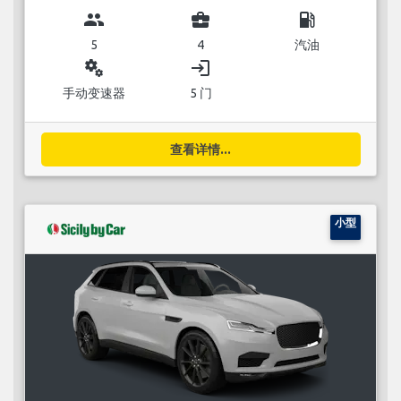
group
business_center
local_gas_station
5
4
汽油
miscellaneous_services
login
手动变速器
5 门
查看详情...
小型