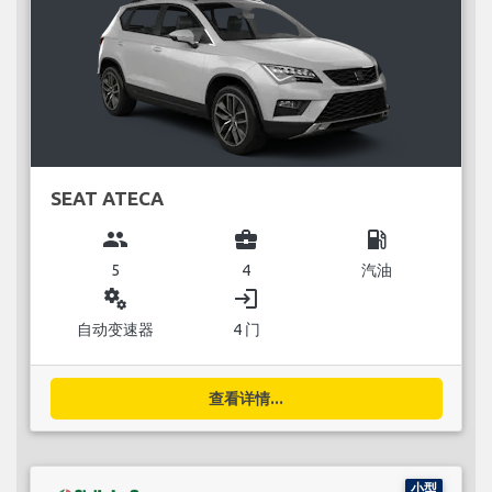
SEAT ATECA
group
business_center
local_gas_station
5
4
汽油
miscellaneous_services
login
自动变速器
4 门
查看详情...
小型