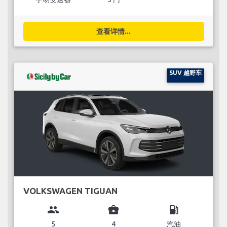
查看详情...
SUV 越野车
VOLKSWAGEN TIGUAN
group
business_center
local_gas_station
5
4
汽油