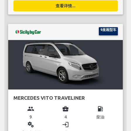
查看详情...
9座厢型车
MERCEDES VITO TRAVELINER
group
business_center
local_gas_station
9
4
柴油
miscellaneous_services
login