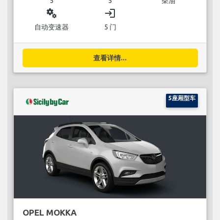
5
5
柴油
miscellaneous_services
login
自动变速器
5 门
查看详情...
5座厢型车
OPEL MOKKA