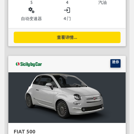
5
4
汽油
miscellaneous_services
login
自动变速器
4 门
查看详情...
迷你
FIAT 500