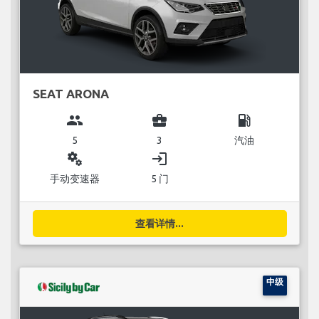
SEAT ARONA
group
business_center
local_gas_station
5
3
汽油
miscellaneous_services
login
手动变速器
5 门
查看详情...
中级