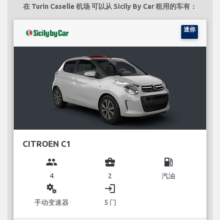
在 Turin Caselle 机场 可以从 Sicily By Car 租用的车有：
迷你
CITROEN C1
group
business_center
local_gas_station
4
2
汽油
miscellaneous_services
login
手动变速器
5 门