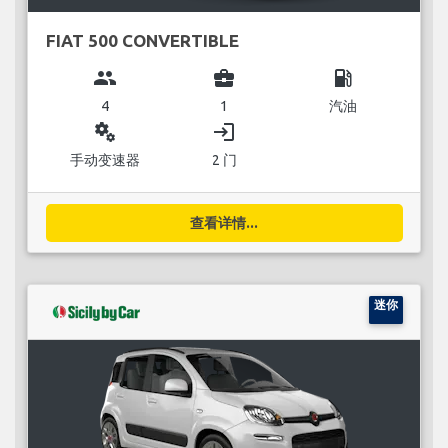
FIAT 500 CONVERTIBLE
group
business_center
local_gas_station
4
1
汽油
miscellaneous_services
login
手动变速器
2 门
查看详情...
迷你