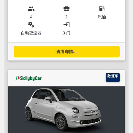
group
business_center
local_gas_station
4
2
汽油
miscellaneous_services
login
自动变速器
3 门
查看详情...
敞篷车