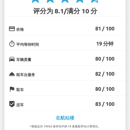
评分为 8.1/满分 10 分
credit_card
81 / 100
价格
timer
19 分钟
平均等待时间
directions_car
80 / 100
车辆质量
room_service
82 / 100
租车台服务
flag
80 / 100
取车
beenhere
83 / 100
还车
在航站楼
* 根据总共 14963 条评论中的 14 条最新评论计算得出。