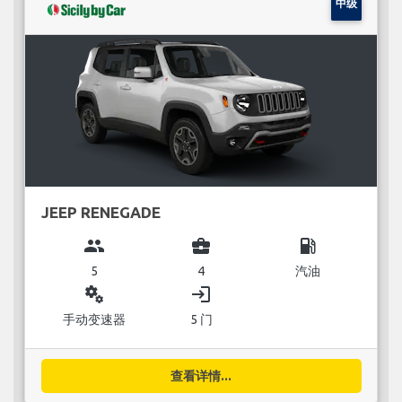
中级
JEEP RENEGADE
group
business_center
local_gas_station
5
4
汽油
miscellaneous_services
login
手动变速器
5 门
查看详情...