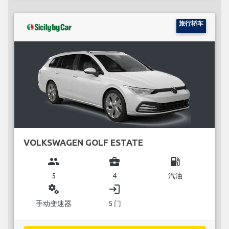
旅行轿车
VOLKSWAGEN GOLF ESTATE
group
business_center
local_gas_station
5
4
汽油
miscellaneous_services
login
手动变速器
5 门