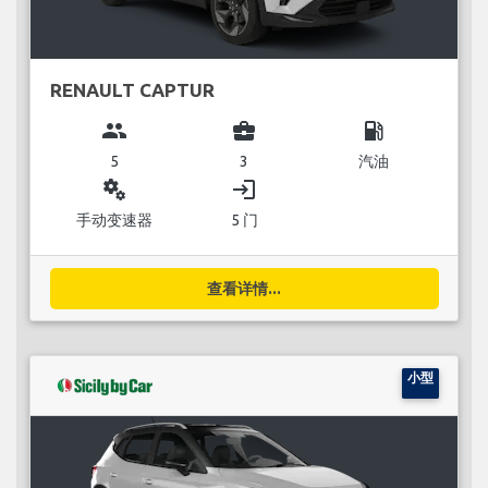
RENAULT CAPTUR
group
business_center
local_gas_station
5
3
汽油
miscellaneous_services
login
手动变速器
5 门
查看详情...
小型