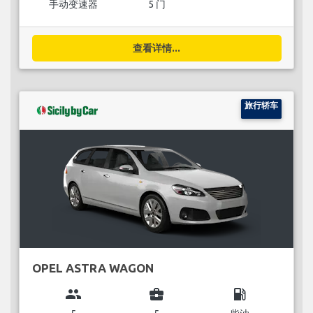
手动变速器
5 门
查看详情...
旅行轿车
OPEL ASTRA WAGON
group
business_center
local_gas_station