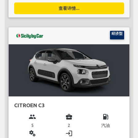
查看详情...
经济型
CITROEN C3
group
business_center
local_gas_station
5
2
汽油
miscellaneous_services
login