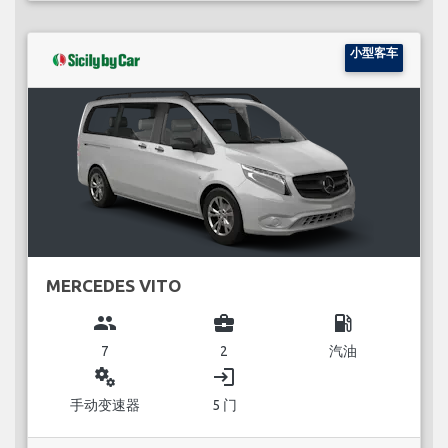
小型客车
MERCEDES VITO
group
business_center
local_gas_station
7
2
汽油
miscellaneous_services
login
手动变速器
5 门