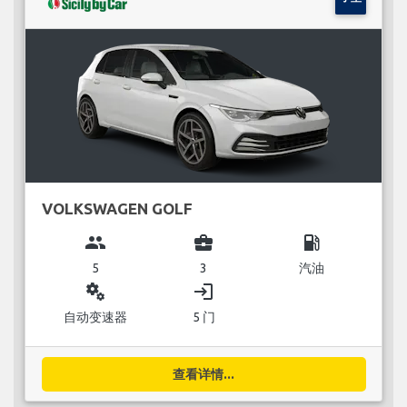
VOLKSWAGEN GOLF
group
business_center
local_gas_station
5
3
汽油
miscellaneous_services
login
自动变速器
5 门
查看详情...