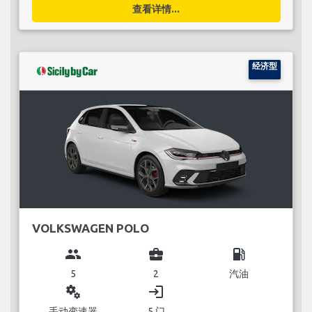
查看详情...
经济型
VOLKSWAGEN POLO
group
business_center
local_gas_station
5
2
汽油
miscellaneous_services
login
手动变速器
5 门