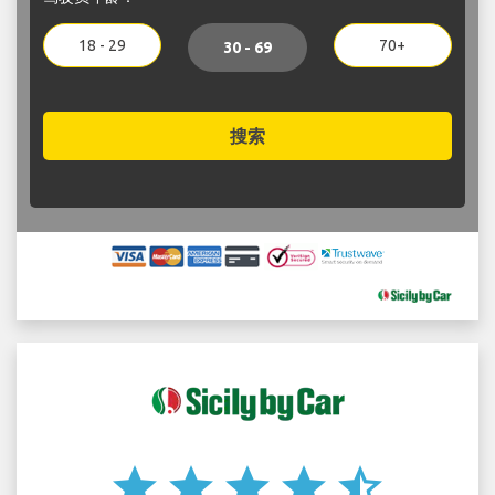
18 - 29
70+
30 - 69
搜索
star
star
star
star
star_half