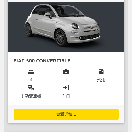
FIAT 500 CONVERTIBLE
group
business_center
local_gas_station
4
1
汽油
miscellaneous_services
login
手动变速器
2 门
查看详情...