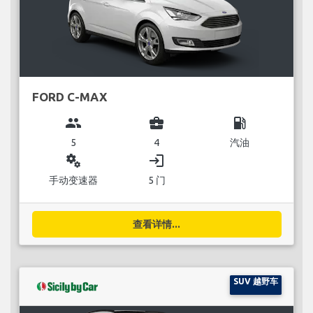
FORD C-MAX
group
business_center
local_gas_station
5
4
汽油
miscellaneous_services
login
手动变速器
5 门
查看详情...
SUV 越野车