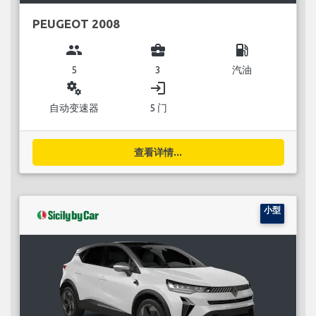
PEUGEOT 2008
group
business_center
local_gas_station
5
3
汽油
miscellaneous_services
login
自动变速器
5 门
查看详情...
小型