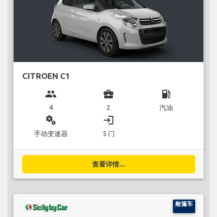
CITROEN C1
group
business_center
local_gas_station
4
2
汽油
miscellaneous_services
login
手动变速器
5 门
查看详情...
敞篷车