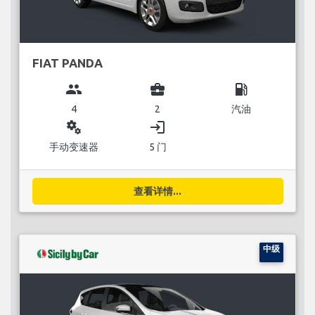
FIAT PANDA
group
business_center
local_gas_station
4
2
汽油
miscellaneous_services
login
手动变速器
5 门
查看详情...
中级