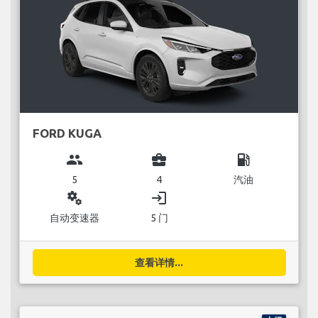
FORD KUGA
group
business_center
local_gas_station
5
4
汽油
miscellaneous_services
login
自动变速器
5 门
查看详情...