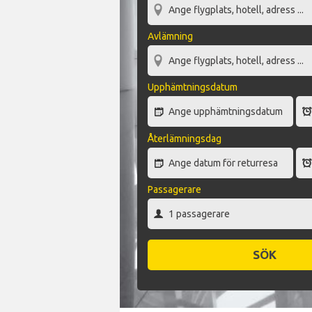
Avlämning
Upphämtningsdatum
Återlämningsdag
Passagerare
SÖK