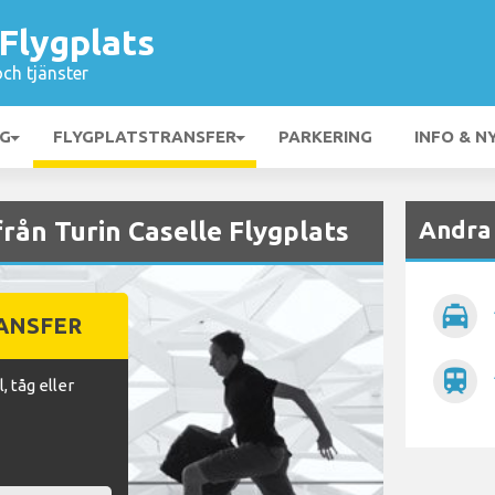
 Flygplats
och tjänster
NG
FLYGPLATSTRANSFER
PARKERING
INFO & N
Andra 
från Turin Caselle Flygplats
local_taxi
RANSFER
train
, tåg eller