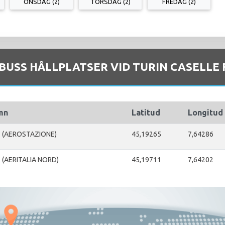
ONSDAG (2)
TORSDAG (2)
FREDAG (2)
 BUSS HÅLLPLATSER VID TURIN CASELLE 
mn
Latitud
Longitud
E (AEROSTAZIONE)
45,19265
7,64286
 (AERITALIA NORD)
45,19711
7,64202