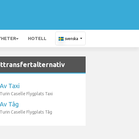
YHETER
HOTELL
svenska
ttransfertalternativ
Av Taxi
Turin Caselle Flygplats Taxi
Av Tåg
Turin Caselle Flygplats Tåg