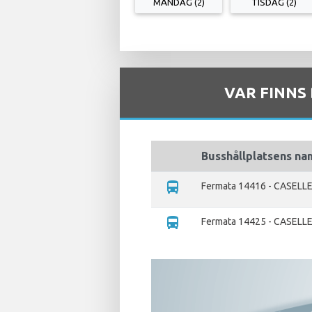
MÅNDAG (2)
TISDAG (2)
VAR FINNS
Busshållplatsens na
directions_bus
Fermata 14416 - CASELL
directions_bus
Fermata 14425 - CASELLE