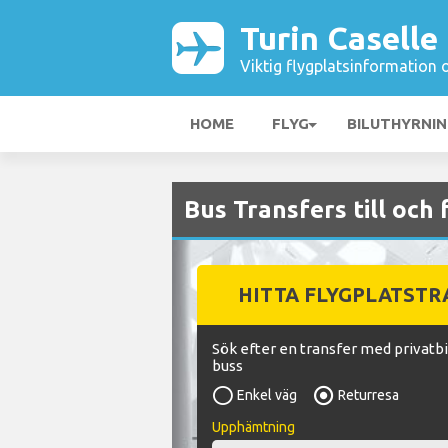
Turin Caselle
Viktig flygplatsinformation 
HOME
FLYG
BILUTHYRNI
Bus Transfers till och 
HITTA FLYGPLATST
Sök efter en transfer med privatbil
buss
Enkel väg
Returresa
Upphämtning