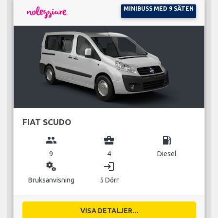
MINIBUSS MED 9 SÄTEN
FIAT SCUDO
group
business_center
local_gas_station
9
4
Diesel
miscellaneous_services
login
Bruksanvisning
5 Dörr
VISA DETALJER...