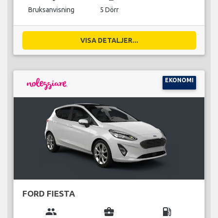
Bruksanvisning
5 Dörr
VISA DETALJER...
EKONOMI
FORD FIESTA
group
business_center
local_gas_station