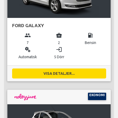
FORD GALAXY
group
business_center
local_gas_station
7
2
Bensin
miscellaneous_services
login
Automatisk
5 Dörr
VISA DETALJER...
EKONOMI