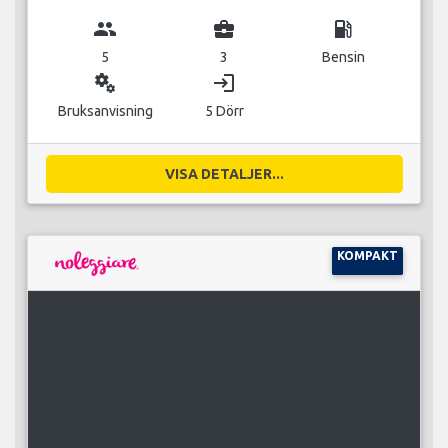
group
business_center
local_gas_station
5
3
Bensin
miscellaneous_services
login
Bruksanvisning
5 Dörr
VISA DETALJER...
KOMPAKT