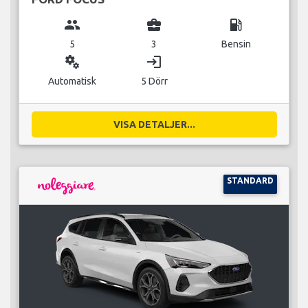
group
business_center
local_gas_station
5
3
Bensin
miscellaneous_services
login
Automatisk
5 Dörr
VISA DETALJER...
STANDARD