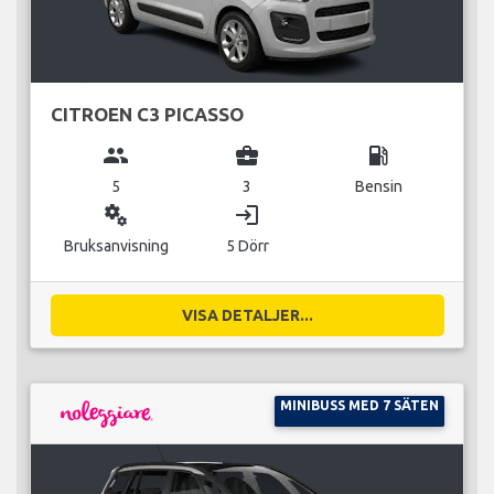
CITROEN C3 PICASSO
group
business_center
local_gas_station
5
3
Bensin
miscellaneous_services
login
Bruksanvisning
5 Dörr
VISA DETALJER...
MINIBUSS MED 7 SÄTEN