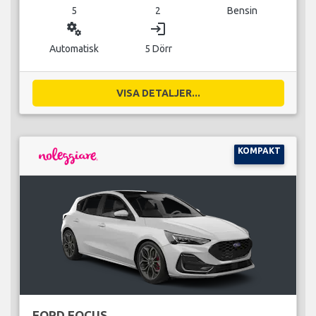
5
2
Bensin
miscellaneous_services
login
Automatisk
5 Dörr
VISA DETALJER...
KOMPAKT
FORD FOCUS