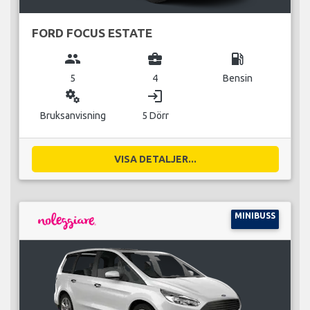
FORD FOCUS ESTATE
group
business_center
local_gas_station
5
4
Bensin
miscellaneous_services
login
Bruksanvisning
5 Dörr
VISA DETALJER...
MINIBUSS