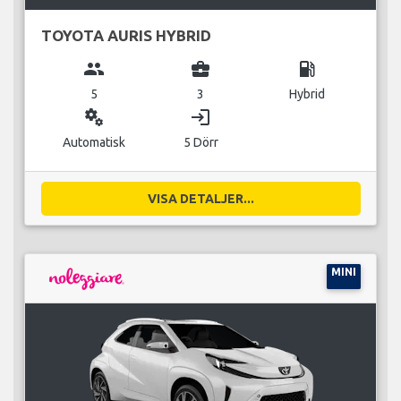
TOYOTA AURIS HYBRID
group
business_center
local_gas_station
5
3
Hybrid
miscellaneous_services
login
Automatisk
5 Dörr
VISA DETALJER...
MINI