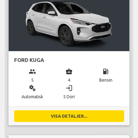
FORD KUGA
group
business_center
local_gas_station
5
4
Bensin
miscellaneous_services
login
Automatisk
5 Dörr
VISA DETALJER...