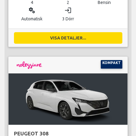
4
2
Bensin
miscellaneous_services
login
Automatisk
3 Dörr
VISA DETALJER...
KOMPAKT
PEUGEOT 308