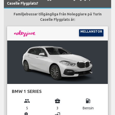
Caselle Flygplats?
Familjebussar tillgängliga från Noleggiare på Turin
Caselle Flygplats är:
MELLANSTOR
BMW 1 SERIES
group
business_center
local_gas_station
5
3
Bensin
miscellaneous_services
login