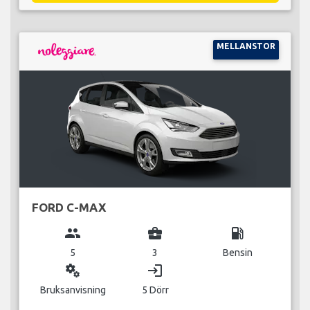
MELLANSTOR
FORD C-MAX
group
business_center
local_gas_station
5
3
Bensin
miscellaneous_services
login
Bruksanvisning
5 Dörr