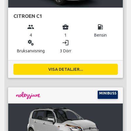
CITROEN C1
group
business_center
local_gas_station
4
1
Bensin
miscellaneous_services
login
Bruksanvisning
3 Dörr
VISA DETALJER...
MINIBUSS