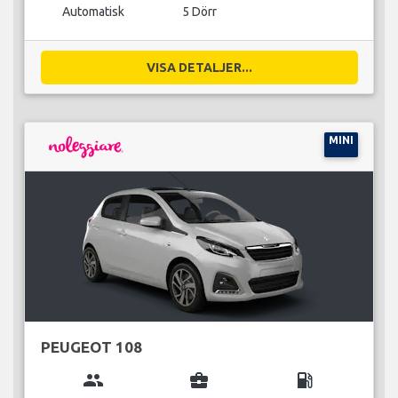
Automatisk
5 Dörr
VISA DETALJER...
MINI
PEUGEOT 108
group
business_center
local_gas_station