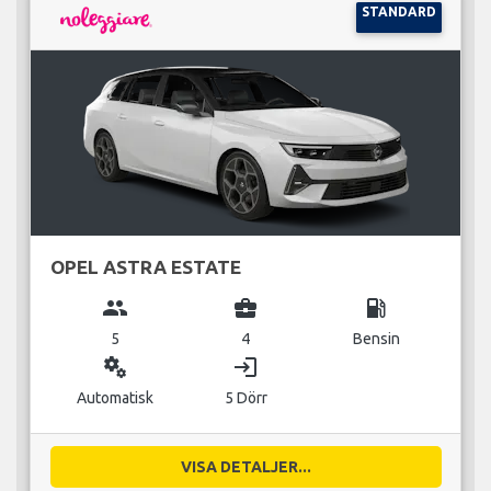
STANDARD
OPEL ASTRA ESTATE
group
business_center
local_gas_station
5
4
Bensin
miscellaneous_services
login
Automatisk
5 Dörr
VISA DETALJER...