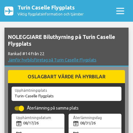
Turin Caselle Flygplats
Viktig flygplatsinformation och tjänster
NOLEGGIARE Biluthyrning på Turin Caselle
Flygplats
Rankad #14 Från 22
Jämför hyrbilsföretag på Turin Caselle Flygplats
OSLAGBART VÄRDE PÅ HYRBILAR
Upphämtningsplats
Återlämning på samma plats
Upphämtningsdatum
Återlämningsdag