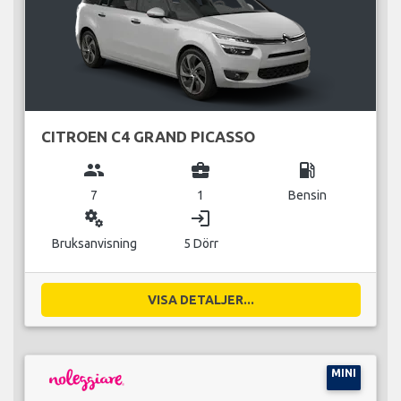
CITROEN C4 GRAND PICASSO
group
business_center
local_gas_station
7
1
Bensin
miscellaneous_services
login
Bruksanvisning
5 Dörr
VISA DETALJER...
MINI