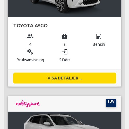
TOYOTA AYGO
group
business_center
local_gas_station
4
2
Bensin
miscellaneous_services
login
Bruksanvisning
5 Dörr
VISA DETALJER...
SUV