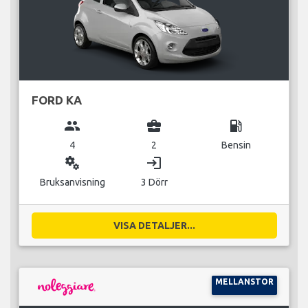
FORD KA
group
business_center
local_gas_station
4
2
Bensin
miscellaneous_services
login
Bruksanvisning
3 Dörr
VISA DETALJER...
MELLANSTOR