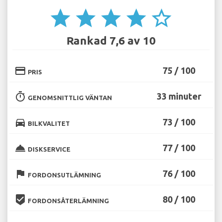
star
star
star
star
star_border
Rankad 7,6 av 10
credit_card
75 / 100
PRIS
timer
33 minuter
GENOMSNITTLIG VÄNTAN
directions_car
73 / 100
BILKVALITET
room_service
77 / 100
DISKSERVICE
flag
76 / 100
FORDONSUTLÄMNING
beenhere
80 / 100
FORDONSÅTERLÄMNING