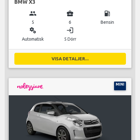
BMW X3
group
business_center
local_gas_station
5
6
Bensin
miscellaneous_services
login
Automatisk
5 Dörr
VISA DETALJER...
MINI