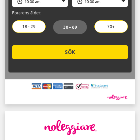
Förarens ålder:
18 - 29
70+
30 - 69
SÖK