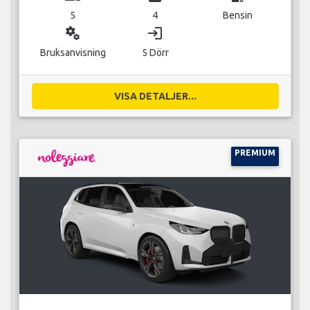
5
4
Bensin
miscellaneous_services
login
Bruksanvisning
5 Dörr
VISA DETALJER...
PREMIUM