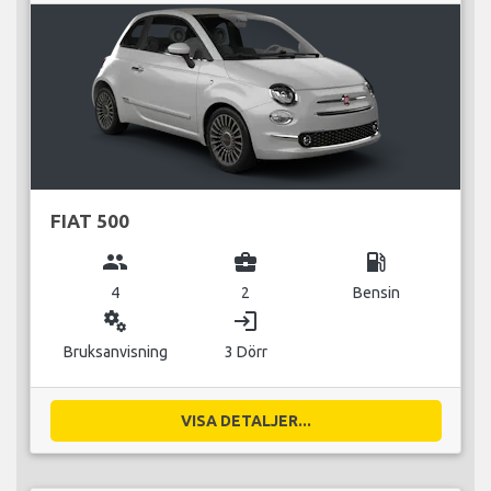
FIAT 500
group
business_center
local_gas_station
4
2
Bensin
miscellaneous_services
login
Bruksanvisning
3 Dörr
VISA DETALJER...