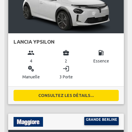
LANCIA YPSILON
group
business_center
local_gas_station
4
2
Essence
miscellaneous_services
login
Manuelle
3 Porte
CONSULTEZ LES DÉTAILS...
GRANDE BERLINE