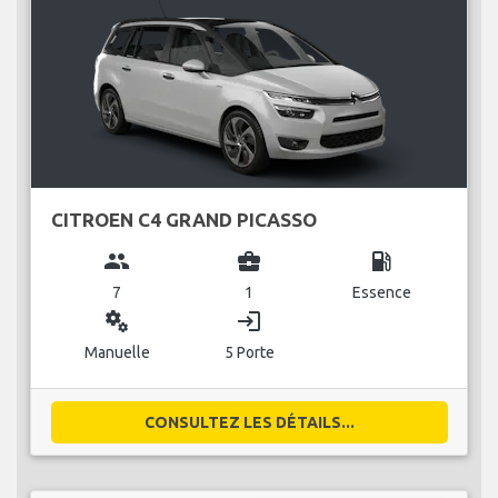
CITROEN C4 GRAND PICASSO
group
business_center
local_gas_station
7
1
Essence
miscellaneous_services
login
Manuelle
5 Porte
CONSULTEZ LES DÉTAILS...