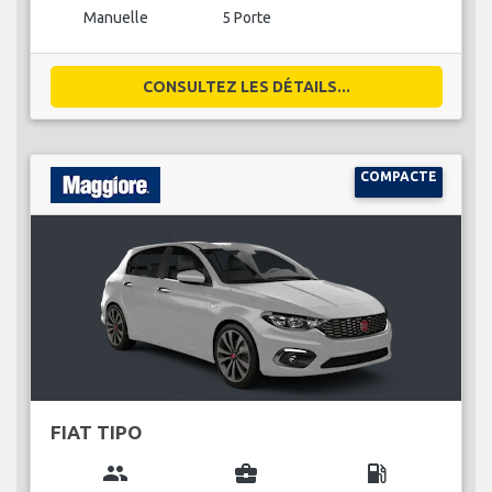
Manuelle
5 Porte
CONSULTEZ LES DÉTAILS...
COMPACTE
FIAT TIPO
group
business_center
local_gas_station