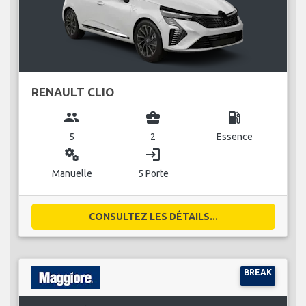
RENAULT CLIO
group
business_center
local_gas_station
5
2
Essence
miscellaneous_services
login
Manuelle
5 Porte
CONSULTEZ LES DÉTAILS...
BREAK