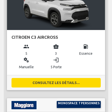
CITROEN C3 AIRCROSS
group
business_center
local_gas_station
5
3
Essence
miscellaneous_services
login
Manuelle
5 Porte
CONSULTEZ LES DÉTAILS...
MONOSPACE 7 PERSONNES