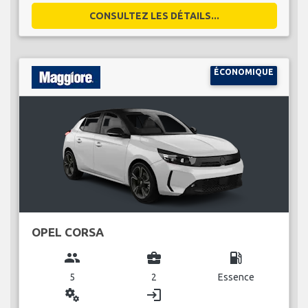
CONSULTEZ LES DÉTAILS...
ÉCONOMIQUE
OPEL CORSA
group
business_center
local_gas_station
5
2
Essence
miscellaneous_services
login