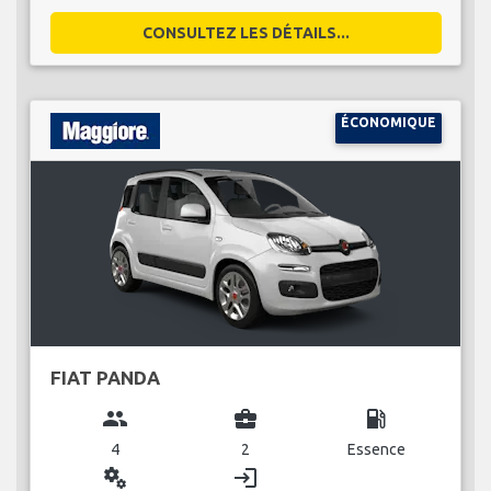
CONSULTEZ LES DÉTAILS...
ÉCONOMIQUE
FIAT PANDA
group
business_center
local_gas_station
4
2
Essence
miscellaneous_services
login