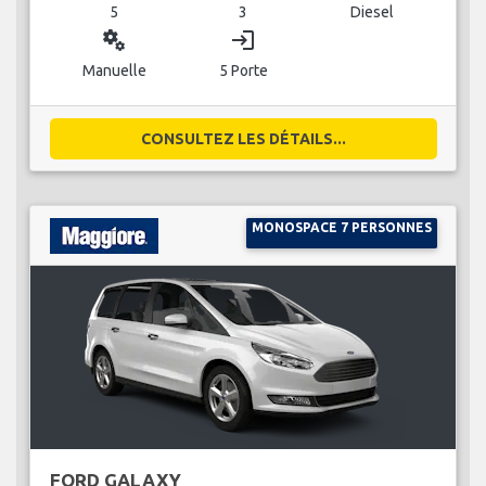
5
3
Diesel
miscellaneous_services
login
Manuelle
5 Porte
CONSULTEZ LES DÉTAILS...
MONOSPACE 7 PERSONNES
FORD GALAXY