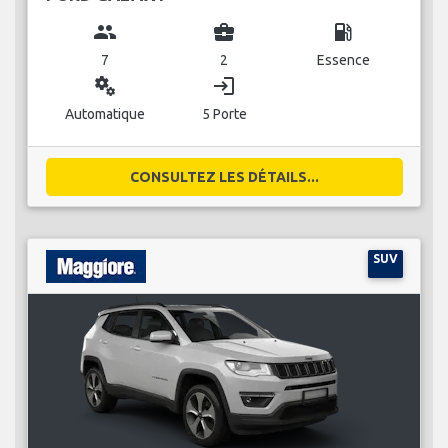
group
business_center
local_gas_station
7
2
Essence
miscellaneous_services
login
Automatique
5 Porte
CONSULTEZ LES DÉTAILS...
SUV