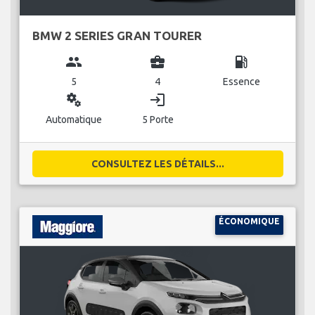
BMW 2 SERIES GRAN TOURER
group
business_center
local_gas_station
5
4
Essence
miscellaneous_services
login
Automatique
5 Porte
CONSULTEZ LES DÉTAILS...
ÉCONOMIQUE