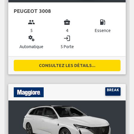
PEUGEOT 3008
group
business_center
local_gas_station
5
4
Essence
miscellaneous_services
login
Automatique
5 Porte
CONSULTEZ LES DÉTAILS...
BREAK