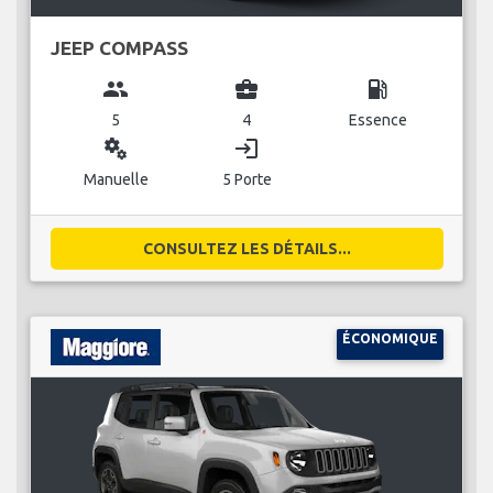
JEEP COMPASS
group
business_center
local_gas_station
5
4
Essence
miscellaneous_services
login
Manuelle
5 Porte
CONSULTEZ LES DÉTAILS...
ÉCONOMIQUE