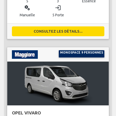
5
3
Essence
miscellaneous_services
login
Manuelle
5 Porte
CONSULTEZ LES DÉTAILS...
MONOSPACE 9 PERSONNES
OPEL VIVARO