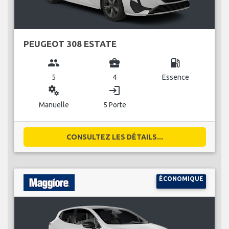
PEUGEOT 308 ESTATE
group
business_center
local_gas_station
5
4
Essence
miscellaneous_services
login
Manuelle
5 Porte
CONSULTEZ LES DÉTAILS...
ÉCONOMIQUE