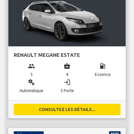
RENAULT MEGANE ESTATE
group
business_center
local_gas_station
5
4
Essence
miscellaneous_services
login
Automatique
5 Porte
CONSULTEZ LES DÉTAILS...
MINI