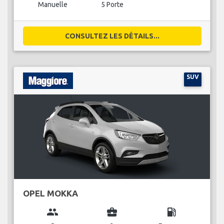
Manuelle
5 Porte
CONSULTEZ LES DÉTAILS...
SUV
OPEL MOKKA
group
business_center
local_gas_station