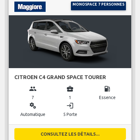
MONOSPACE 7 PERSONNES
CITROEN C4 GRAND SPACE TOURER
group
business_center
local_gas_station
7
1
Essence
miscellaneous_services
login
Automatique
5 Porte
CONSULTEZ LES DÉTAILS...