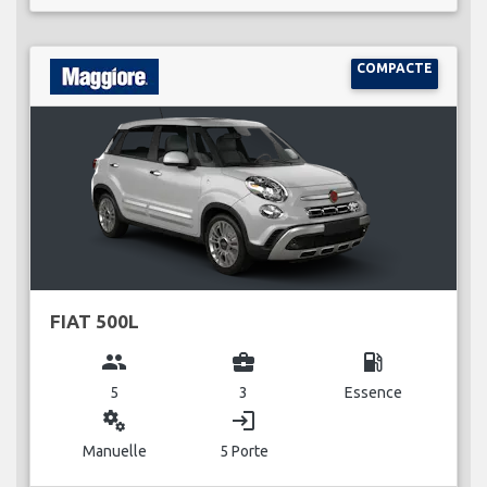
COMPACTE
FIAT 500L
group
business_center
local_gas_station
5
3
Essence
miscellaneous_services
login
Manuelle
5 Porte