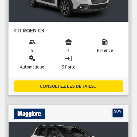
CITROEN C3
group
business_center
local_gas_station
5
2
Essence
miscellaneous_services
login
Automatique
5 Porte
CONSULTEZ LES DÉTAILS...
SUV