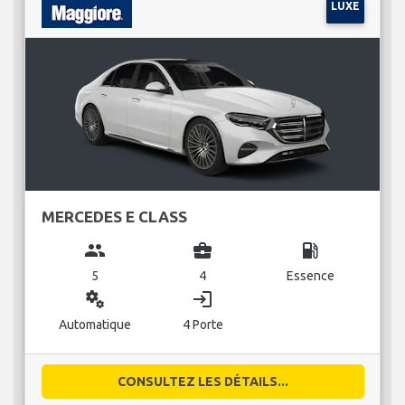
LUXE
MERCEDES E CLASS
group
business_center
local_gas_station
5
4
Essence
miscellaneous_services
login
Automatique
4 Porte
CONSULTEZ LES DÉTAILS...