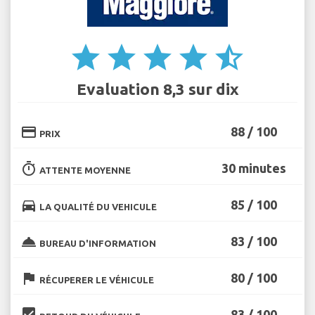
star
star
star
star
star_half
Evaluation 8,3 sur dix
credit_card
88 / 100
PRIX
timer
30 minutes
ATTENTE MOYENNE
directions_car
85 / 100
LA QUALITÉ DU VEHICULE
room_service
83 / 100
BUREAU D'INFORMATION
flag
80 / 100
RÉCUPERER LE VÉHICULE
beenhere
83 / 100