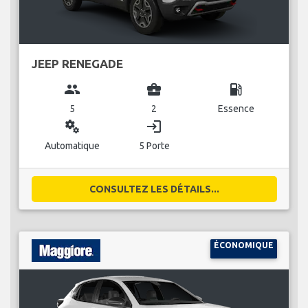
JEEP RENEGADE
group
business_center
local_gas_station
5
2
Essence
miscellaneous_services
login
Automatique
5 Porte
CONSULTEZ LES DÉTAILS...
ÉCONOMIQUE