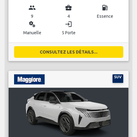
group
business_center
local_gas_station
9
4
Essence
miscellaneous_services
login
Manuelle
5 Porte
CONSULTEZ LES DÉTAILS...
SUV