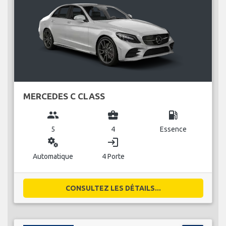
MERCEDES C CLASS
group
business_center
local_gas_station
5
4
Essence
miscellaneous_services
login
Automatique
4 Porte
CONSULTEZ LES DÉTAILS...