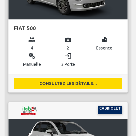
FIAT 500
group
business_center
local_gas_station
4
2
Essence
miscellaneous_services
login
Manuelle
3 Porte
CONSULTEZ LES DÉTAILS...
CABRIOLET