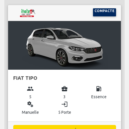
COMPACTE
FIAT TIPO
group
business_center
local_gas_station
5
3
Essence
miscellaneous_services
login
Manuelle
5 Porte