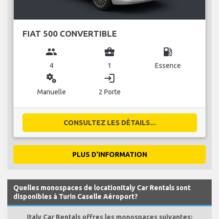
FIAT 500 CONVERTIBLE
group
business_center
local_gas_station
4
1
Essence
miscellaneous_services
login
Manuelle
2 Porte
CONSULTEZ LES DÉTAILS...
PLUS D'INFORMATION
Quelles monospaces de locationItaly Car Rentals sont
disponibles à Turin Caselle Aéroport?
Italy Car Rentals offres les monospaces suivantes: