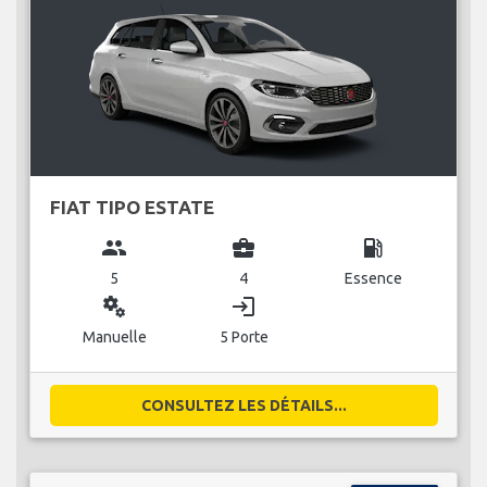
FIAT TIPO ESTATE
group
business_center
local_gas_station
5
4
Essence
miscellaneous_services
login
Manuelle
5 Porte
CONSULTEZ LES DÉTAILS...