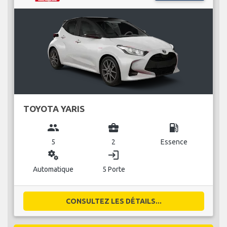
TOYOTA YARIS
group
business_center
local_gas_station
5
2
Essence
miscellaneous_services
login
Automatique
5 Porte
CONSULTEZ LES DÉTAILS...