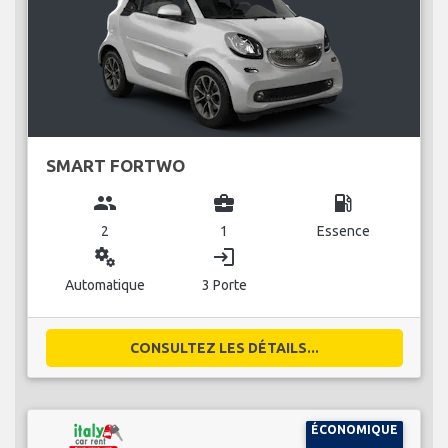
SMART FORTWO
group
business_center
local_gas_station
2
1
Essence
miscellaneous_services
login
Automatique
3 Porte
CONSULTEZ LES DÉTAILS...
ÉCONOMIQUE