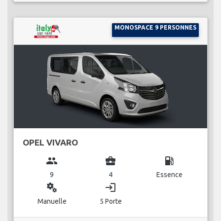
MONOSPACE 9 PERSONNES
OPEL VIVARO
group
business_center
local_gas_station
9
4
Essence
miscellaneous_services
login
Manuelle
5 Porte