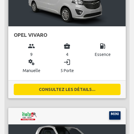
OPEL VIVARO
group
business_center
local_gas_station
9
4
Essence
miscellaneous_services
login
Manuelle
5 Porte
CONSULTEZ LES DÉTAILS...
MINI