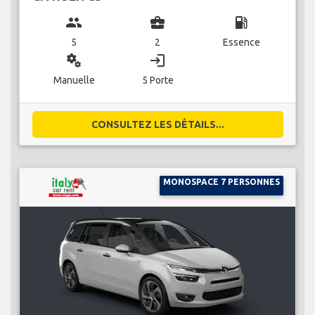
group
business_center
local_gas_station
5
2
Essence
miscellaneous_services
login
Manuelle
5 Porte
CONSULTEZ LES DÉTAILS...
MONOSPACE 7 PERSONNES