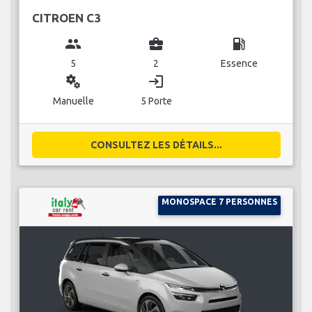
CITROEN C3
group
business_center
local_gas_station
5
2
Essence
miscellaneous_services
login
Manuelle
5 Porte
CONSULTEZ LES DÉTAILS...
MONOSPACE 7 PERSONNES