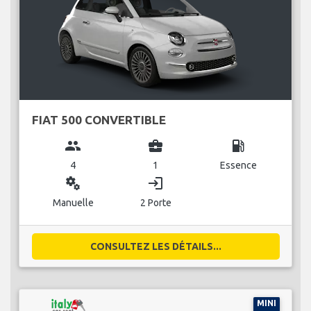
FIAT 500 CONVERTIBLE
group
business_center
local_gas_station
4
1
Essence
miscellaneous_services
login
Manuelle
2 Porte
CONSULTEZ LES DÉTAILS...
MINI