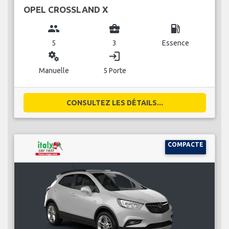
OPEL CROSSLAND X
group
business_center
local_gas_station
5
3
Essence
miscellaneous_services
login
Manuelle
5 Porte
CONSULTEZ LES DÉTAILS...
COMPACTE