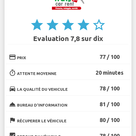
star
star
star
star
star_border
Evaluation 7,8 sur dix
credit_card
77 / 100
PRIX
timer
20 minutes
ATTENTE MOYENNE
directions_car
78 / 100
LA QUALITÉ DU VEHICULE
room_service
81 / 100
BUREAU D'INFORMATION
flag
80 / 100
RÉCUPERER LE VÉHICULE
beenhere
78 / 100