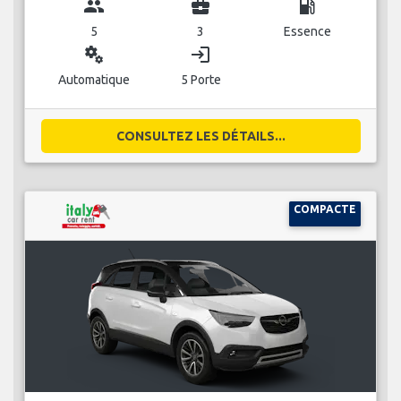
group
business_center
local_gas_station
5
3
Essence
miscellaneous_services
login
Automatique
5 Porte
CONSULTEZ LES DÉTAILS...
COMPACTE