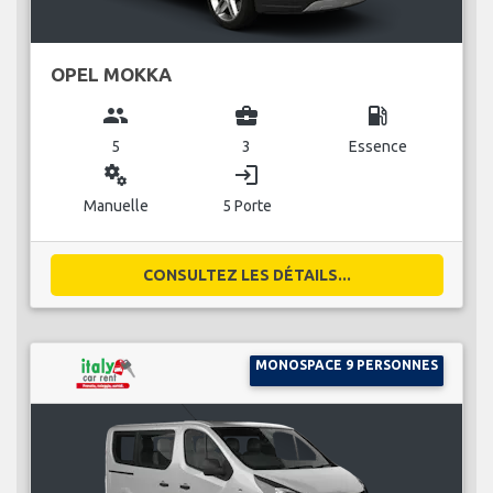
OPEL MOKKA
group
business_center
local_gas_station
5
3
Essence
miscellaneous_services
login
Manuelle
5 Porte
CONSULTEZ LES DÉTAILS...
MONOSPACE 9 PERSONNES