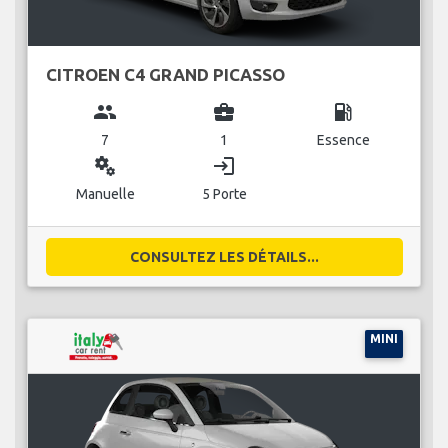
CITROEN C4 GRAND PICASSO
group
business_center
local_gas_station
7
1
Essence
miscellaneous_services
login
Manuelle
5 Porte
CONSULTEZ LES DÉTAILS...
MINI