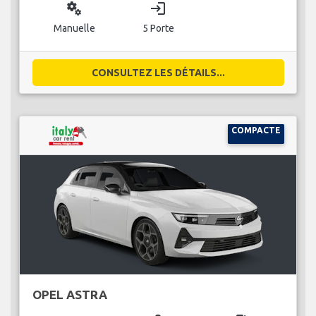
miscellaneous_services
login
Manuelle
5 Porte
CONSULTEZ LES DÉTAILS...
COMPACTE
OPEL ASTRA