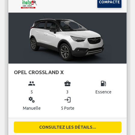
COMPACTE
OPEL CROSSLAND X
group
business_center
local_gas_station
5
3
Essence
miscellaneous_services
login
Manuelle
5 Porte
CONSULTEZ LES DÉTAILS...