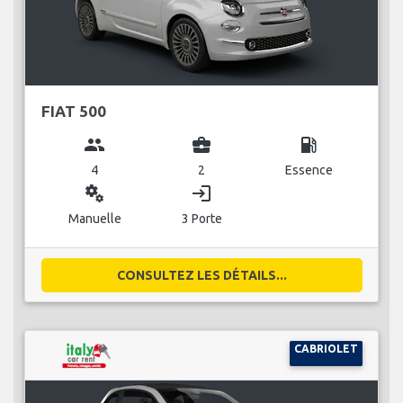
FIAT 500
group
business_center
local_gas_station
4
2
Essence
miscellaneous_services
login
Manuelle
3 Porte
CONSULTEZ LES DÉTAILS...
CABRIOLET