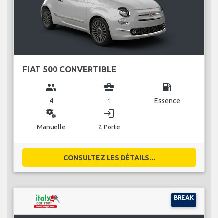
FIAT 500 CONVERTIBLE
group
business_center
local_gas_station
4
1
Essence
miscellaneous_services
login
Manuelle
2 Porte
CONSULTEZ LES DÉTAILS...
BREAK