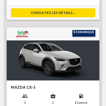
CONSULTEZ LES DÉTAILS...
ÉCONOMIQUE
MAZDA CX-3
group
business_center
local_gas_station
5
2
Essence