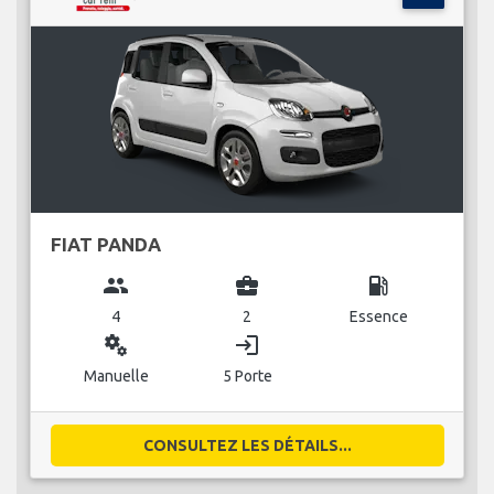
FIAT PANDA
group
business_center
local_gas_station
4
2
Essence
miscellaneous_services
login
Manuelle
5 Porte
CONSULTEZ LES DÉTAILS...