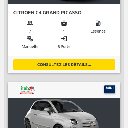
CITROEN C4 GRAND PICASSO
group
business_center
local_gas_station
7
1
Essence
miscellaneous_services
login
Manuelle
5 Porte
CONSULTEZ LES DÉTAILS...
MINI