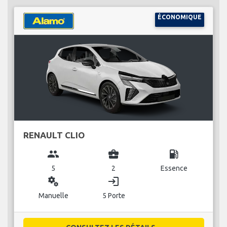
ÉCONOMIQUE
RENAULT CLIO
group
business_center
local_gas_station
5
2
Essence
miscellaneous_services
login
Manuelle
5 Porte