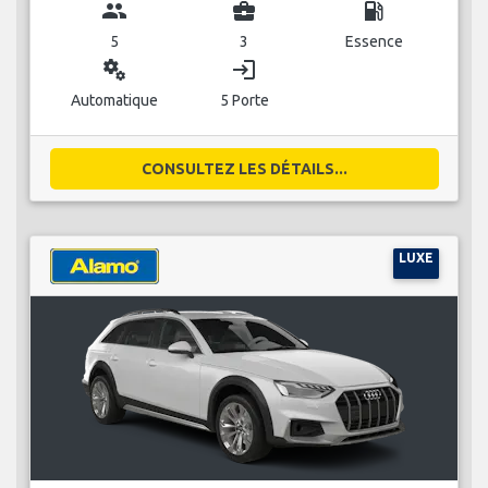
group
business_center
local_gas_station
5
3
Essence
miscellaneous_services
login
Automatique
5 Porte
CONSULTEZ LES DÉTAILS...
LUXE