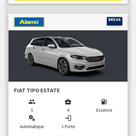
BREAK
FIAT TIPO ESTATE
group
business_center
local_gas_station
5
4
Essence
miscellaneous_services
login
Automatique
5 Porte