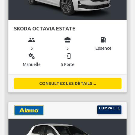
SKODA OCTAVIA ESTATE
group
business_center
local_gas_station
5
5
Essence
miscellaneous_services
login
Manuelle
5 Porte
CONSULTEZ LES DÉTAILS...
COMPACTE