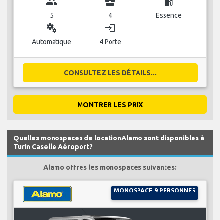
group
business_center
local_gas_station
5
4
Essence
miscellaneous_services
login
Automatique
4 Porte
CONSULTEZ LES DÉTAILS...
MONTRER LES PRIX
Quelles monospaces de locationAlamo sont disponibles à
Turin Caselle Aéroport?
Alamo offres les monospaces suivantes:
MONOSPACE 9 PERSONNES