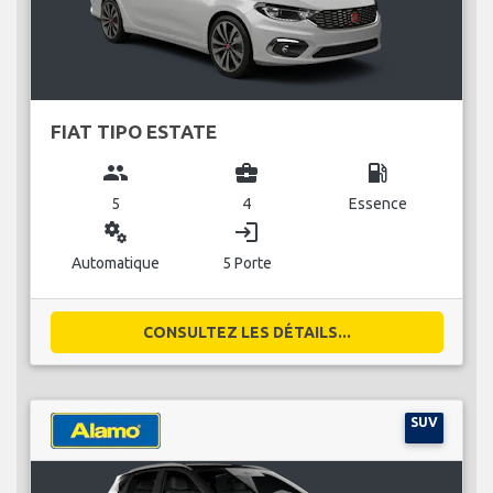
FIAT TIPO ESTATE
group
business_center
local_gas_station
5
4
Essence
miscellaneous_services
login
Automatique
5 Porte
CONSULTEZ LES DÉTAILS...
SUV