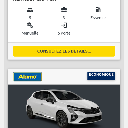
group
business_center
local_gas_station
5
3
Essence
miscellaneous_services
login
Manuelle
5 Porte
CONSULTEZ LES DÉTAILS...
ÉCONOMIQUE