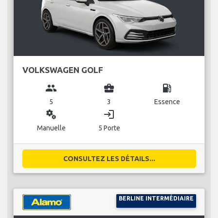
VOLKSWAGEN GOLF
group
business_center
local_gas_station
5
3
Essence
miscellaneous_services
login
Manuelle
5 Porte
CONSULTEZ LES DÉTAILS...
BERLINE INTERMÉDIAIRE