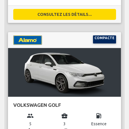
CONSULTEZ LES DÉTAILS...
COMPACTE
VOLKSWAGEN GOLF
group
business_center
local_gas_station
5
3
Essence