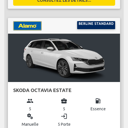
CONSULTEZ LES DÉTAILS...
BERLINE STANDARD
SKODA OCTAVIA ESTATE
group
business_center
local_gas_station
5
5
Essence
miscellaneous_services
login
Manuelle
5 Porte