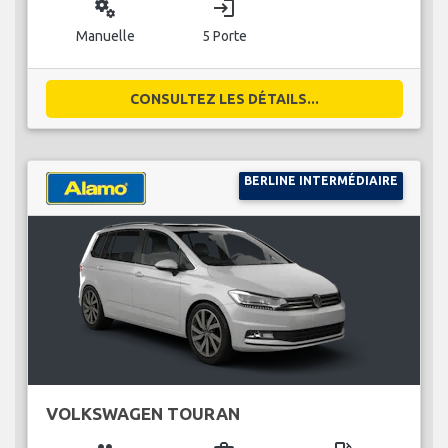
miscellaneous_services
login
Manuelle
5 Porte
CONSULTEZ LES DÉTAILS...
BERLINE INTERMÉDIAIRE
VOLKSWAGEN TOURAN