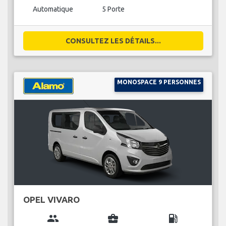
Automatique
5 Porte
CONSULTEZ LES DÉTAILS...
MONOSPACE 9 PERSONNES
OPEL VIVARO
group
business_center
local_gas_station