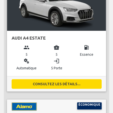
AUDI A4 ESTATE
group
business_center
local_gas_station
5
5
Essence
miscellaneous_services
login
Automatique
5 Porte
CONSULTEZ LES DÉTAILS...
ÉCONOMIQUE