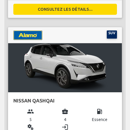
CONSULTEZ LES DÉTAILS...
SUV
NISSAN QASHQAI
group
business_center
local_gas_station
5
4
Essence
miscellaneous_services
login