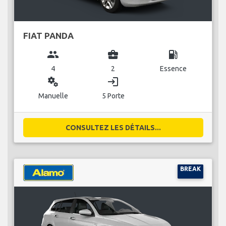
FIAT PANDA
group
business_center
local_gas_station
4
2
Essence
miscellaneous_services
login
Manuelle
5 Porte
CONSULTEZ LES DÉTAILS...
BREAK