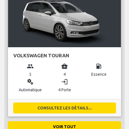
VOLKSWAGEN TOURAN
group
business_center
local_gas_station
5
4
Essence
miscellaneous_services
login
Automatique
4 Porte
CONSULTEZ LES DÉTAILS...
VOIR TOUT