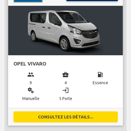
OPEL VIVARO
group
business_center
local_gas_station
9
4
Essence
miscellaneous_services
login
Manuelle
5 Porte
CONSULTEZ LES DÉTAILS...