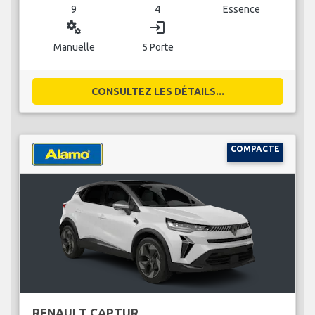
9
4
Essence
miscellaneous_services
login
Manuelle
5 Porte
CONSULTEZ LES DÉTAILS...
COMPACTE
RENAULT CAPTUR