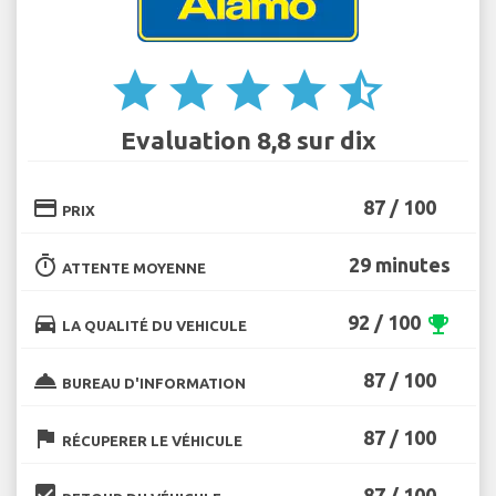
star
star
star
star
star_half
Evaluation 8,8 sur dix
credit_card
87 / 100
PRIX
timer
29 minutes
ATTENTE MOYENNE
directions_car
92 / 100
emoji_events
LA QUALITÉ DU VEHICULE
room_service
87 / 100
BUREAU D'INFORMATION
flag
87 / 100
RÉCUPERER LE VÉHICULE
beenhere
87 / 100