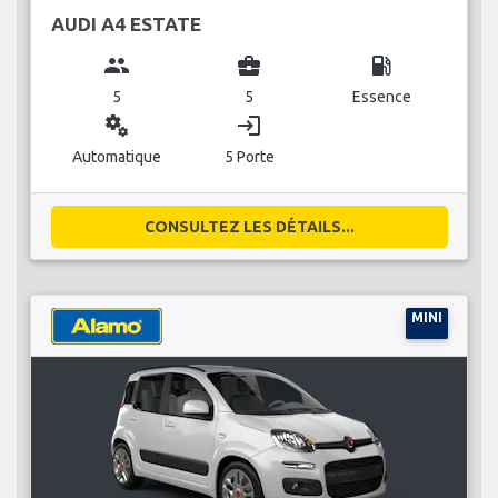
AUDI A4 ESTATE
group
business_center
local_gas_station
5
5
Essence
miscellaneous_services
login
Automatique
5 Porte
CONSULTEZ LES DÉTAILS...
MINI