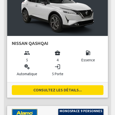
NISSAN QASHQAI
group
business_center
local_gas_station
5
4
Essence
miscellaneous_services
login
Automatique
5 Porte
CONSULTEZ LES DÉTAILS...
MONOSPACE 9 PERSONNES