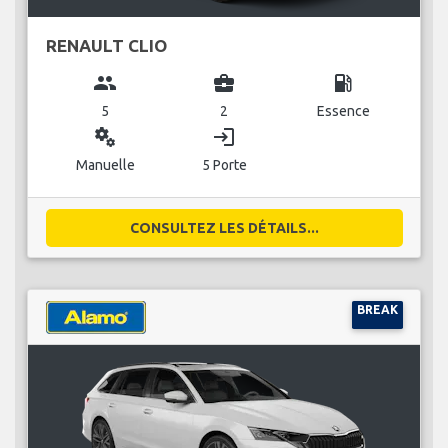
RENAULT CLIO
group
business_center
local_gas_station
5
2
Essence
miscellaneous_services
login
Manuelle
5 Porte
CONSULTEZ LES DÉTAILS...
BREAK