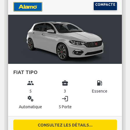
COMPACTE
FIAT TIPO
group
business_center
local_gas_station
5
3
Essence
miscellaneous_services
login
Automatique
5 Porte
CONSULTEZ LES DÉTAILS...