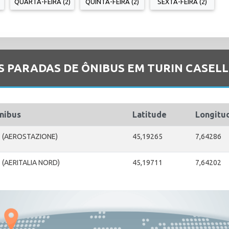
QUARTA-FEIRA (2)
QUINTA-FEIRA (2)
SEXTA-FEIRA (2)
S PARADAS DE ÔNIBUS EM TURIN CASEL
nibus
Latitude
Longitu
E (AEROSTAZIONE)
45,19265
7,64286
 (AERITALIA NORD)
45,19711
7,64202