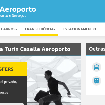
 Aeroporto
orto e Serviços
E CARROS
TRANSFERÊNCIA
ESTACIONAMENTO
Outras
ra Turin Caselle Aeroporto
local_taxi
SFERS
train
el privado,
gresso