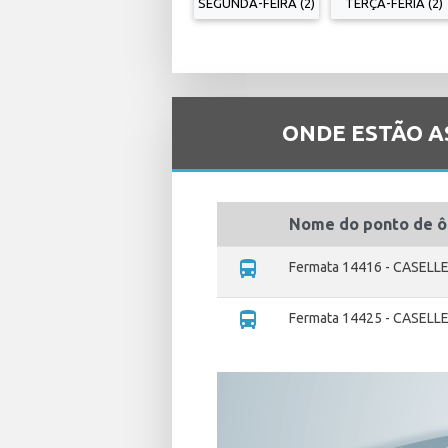
SEGUNDA-FEIRA (2)
TERÇA-FERIA (2)
ONDE ESTÃO A
Nome do ponto de ô
directions_bus
Fermata 14416 - CASELL
directions_bus
Fermata 14425 - CASELLE