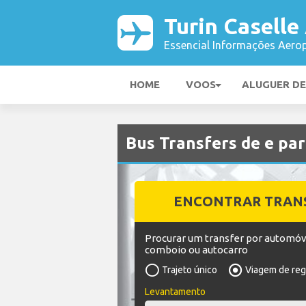
Turin Caselle
Essencial Informações Aerop
HOME
VOOS
ALUGUER D
Bus Transfers de e pa
ENCONTRAR TRAN
Procurar um transfer por automóv
comboio ou autocarro
Trajeto único
Viagem de re
Levantamento