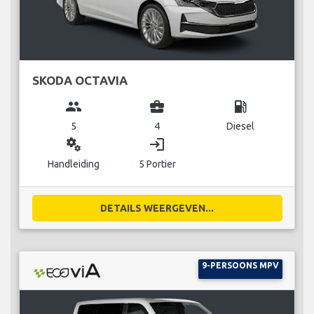
SKODA OCTAVIA
group
business_center
local_gas_station
5
4
Diesel
miscellaneous_services
login
Handleiding
5 Portier
DETAILS WEERGEVEN...
9-PERSOONS MPV