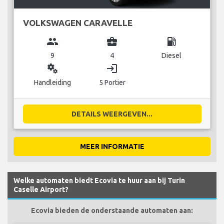
VOLKSWAGEN CARAVELLE
group
business_center
local_gas_station
9
4
Diesel
miscellaneous_services
login
Handleiding
5 Portier
DETAILS WEERGEVEN...
MEER INFORMATIE
Welke automaten biedt Ecovia te huur aan bij Turin
Caselle Airport?
Ecovia bieden de onderstaande automaten aan: