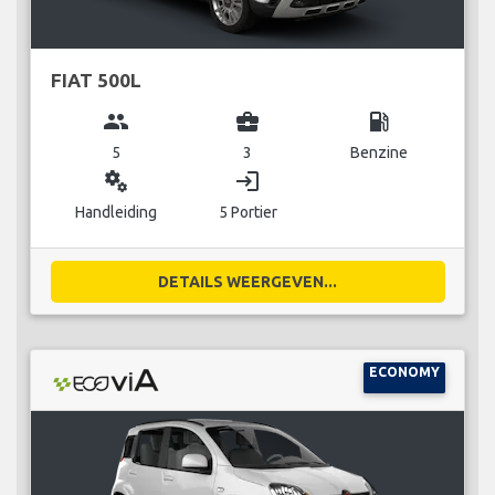
FIAT 500L
group
business_center
local_gas_station
5
3
Benzine
miscellaneous_services
login
Handleiding
5 Portier
DETAILS WEERGEVEN...
ECONOMY