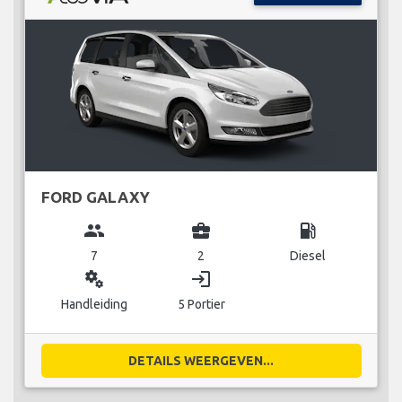
FORD GALAXY
group
business_center
local_gas_station
7
2
Diesel
miscellaneous_services
login
Handleiding
5 Portier
DETAILS WEERGEVEN...