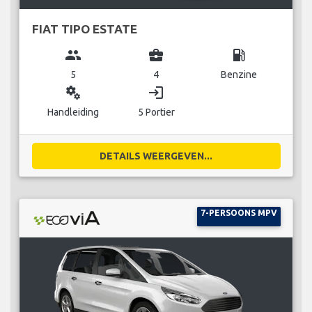
FIAT TIPO ESTATE
group
business_center
local_gas_station
5
4
Benzine
miscellaneous_services
login
Handleiding
5 Portier
DETAILS WEERGEVEN...
7-PERSOONS MPV