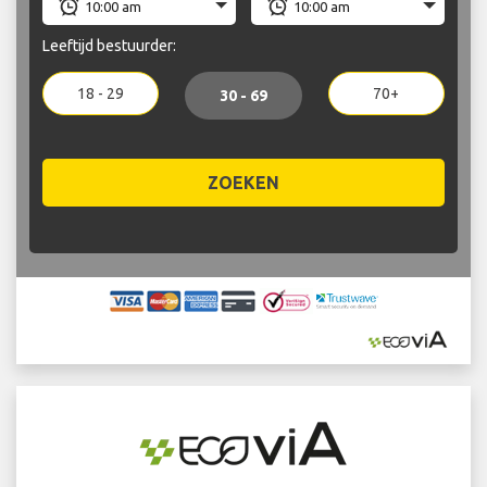
Leeftijd bestuurder:
18 - 29
70+
30 - 69
ZOEKEN