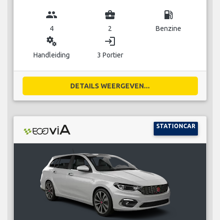
group
business_center
local_gas_station
4
2
Benzine
miscellaneous_services
login
Handleiding
3 Portier
DETAILS WEERGEVEN...
STATIONCAR