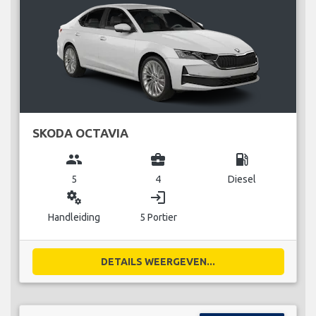
SKODA OCTAVIA
group
business_center
local_gas_station
5
4
Diesel
miscellaneous_services
login
Handleiding
5 Portier
DETAILS WEERGEVEN...