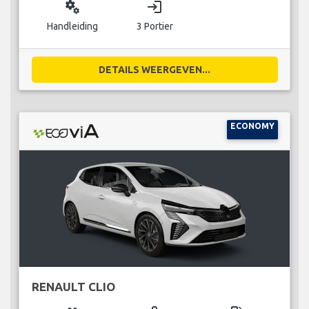
miscellaneous_services
login
Handleiding
3 Portier
DETAILS WEERGEVEN...
ECONOMY
RENAULT CLIO