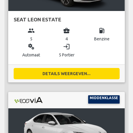
SEAT LEON ESTATE
group
business_center
local_gas_station
5
4
Benzine
miscellaneous_services
login
Automaat
5 Portier
DETAILS WEERGEVEN...
MIDDENKLASSE