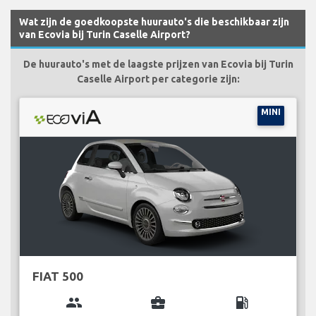
Wat zijn de goedkoopste huurauto's die beschikbaar zijn
van Ecovia bij Turin Caselle Airport?
De huurauto's met de laagste prijzen van Ecovia bij Turin
Caselle Airport per categorie zijn:
MINI
FIAT 500
group
business_center
local_gas_station