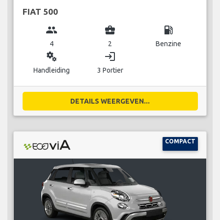
FIAT 500
group
business_center
local_gas_station
4
2
Benzine
miscellaneous_services
login
Handleiding
3 Portier
DETAILS WEERGEVEN...
COMPACT