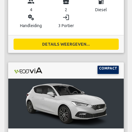
group
business_center
local_gas_station
4
2
Diesel
miscellaneous_services
login
Handleiding
3 Portier
DETAILS WEERGEVEN...
COMPACT