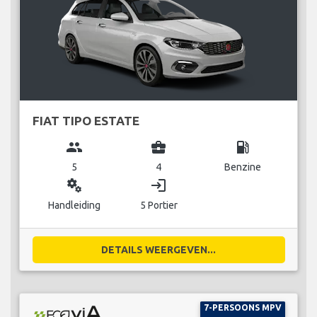
FIAT TIPO ESTATE
group
business_center
local_gas_station
5
4
Benzine
miscellaneous_services
login
Handleiding
5 Portier
DETAILS WEERGEVEN...
7-PERSOONS MPV