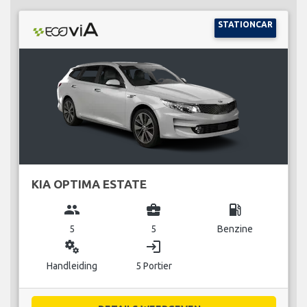
STATIONCAR
KIA OPTIMA ESTATE
group
business_center
local_gas_station
5
5
Benzine
miscellaneous_services
login
Handleiding
5 Portier