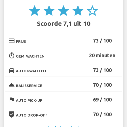
star
star
star
star
star_border
Scoorde 7,1 uit 10
credit_card
73 / 100
PRIJS
timer
20 minuten
GEM. WACHTEN
directions_car
73 / 100
AUTOKWALITEIT
room_service
70 / 100
BALIESERVICE
flag
69 / 100
AUTO PICK-UP
beenhere
70 / 100
AUTO DROP-OFF