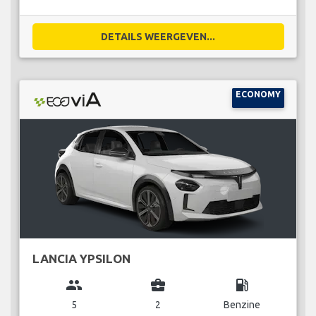
DETAILS WEERGEVEN...
ECONOMY
LANCIA YPSILON
group
business_center
local_gas_station
5
2
Benzine