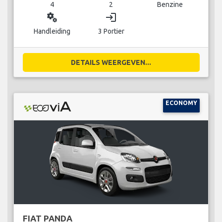
4
2
Benzine
miscellaneous_services
login
Handleiding
3 Portier
DETAILS WEERGEVEN...
ECONOMY
FIAT PANDA