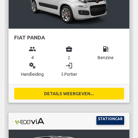
FIAT PANDA
group
business_center
local_gas_station
4
2
Benzine
miscellaneous_services
login
Handleiding
5 Portier
DETAILS WEERGEVEN...
STATIONCAR