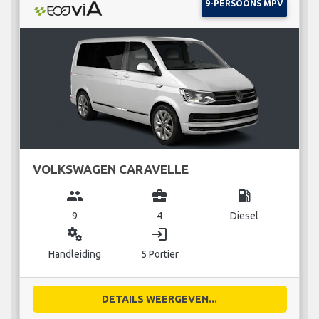
9-PERSOONS MPV
VOLKSWAGEN CARAVELLE
group
business_center
local_gas_station
9
4
Diesel
miscellaneous_services
login
Handleiding
5 Portier
DETAILS WEERGEVEN...