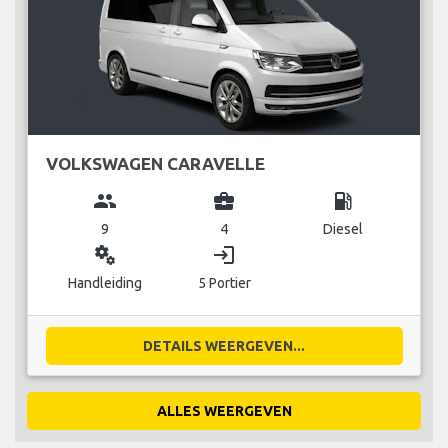
VOLKSWAGEN CARAVELLE
group
business_center
local_gas_station
9
4
Diesel
miscellaneous_services
login
Handleiding
5 Portier
DETAILS WEERGEVEN...
ALLES WEERGEVEN