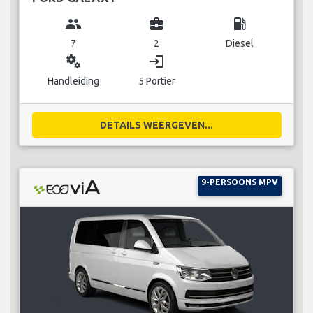
group
business_center
local_gas_station
7
2
Diesel
miscellaneous_services
login
Handleiding
5 Portier
DETAILS WEERGEVEN...
9-PERSOONS MPV