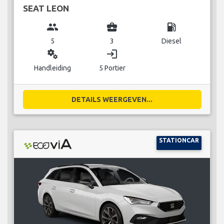
SEAT LEON
group
business_center
local_gas_station
5
3
Diesel
miscellaneous_services
login
Handleiding
5 Portier
DETAILS WEERGEVEN...
STATIONCAR