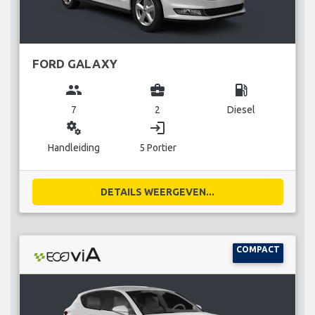
FORD GALAXY
group
business_center
local_gas_station
7
2
Diesel
miscellaneous_services
login
Handleiding
5 Portier
DETAILS WEERGEVEN...
COMPACT