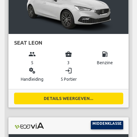
SEAT LEON
group
business_center
local_gas_station
5
3
Benzine
miscellaneous_services
login
Handleiding
5 Portier
DETAILS WEERGEVEN...
MIDDENKLASSE