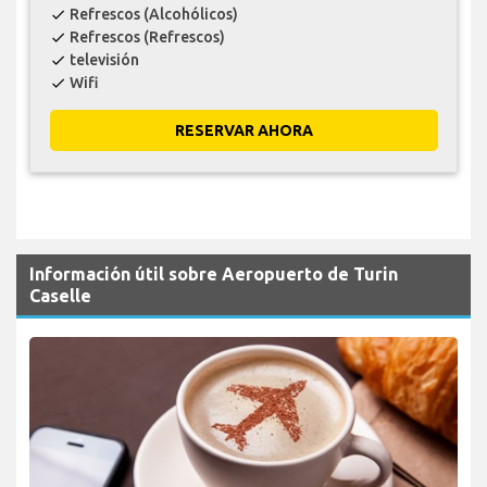
Refrescos (Alcohólicos)
check
Refrescos (Refrescos)
check
televisión
check
Wifi
check
RESERVAR AHORA
Información útil sobre Aeropuerto de Turin
Caselle