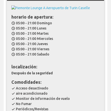
horario de apertura:
05:00 - 21:00 Domingo
schedule
05:00 - 21:00 Lunes
schedule
05:00 - 21:00 Martes
schedule
05:00 - 21:00 Miercoles
schedule
05:00 - 21:00 Jueves
schedule
05:00 - 21:00 Viernes
schedule
05:00 - 21:00 Sabado
schedule
localización:
Después de la seguridad
Comodidades:
Acceso desactivado
check
aire acondicionado
check
Monitor de información de vuelo
check
No Fumar
check
Periódicos/Revistas
check