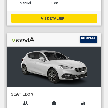
Manuel
3 Dør
VIS DETALJER...
KOMPAKT
SEAT LEON
group
business_center
local_gas_station