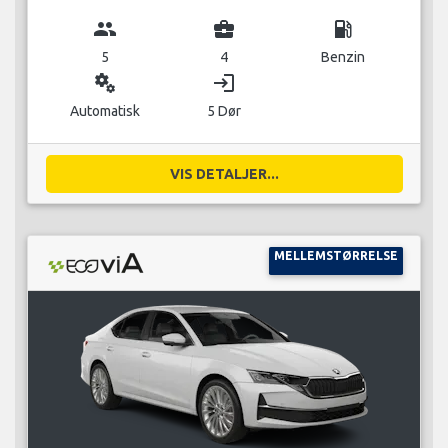
group
business_center
local_gas_station
5
4
Benzin
miscellaneous_services
login
Automatisk
5 Dør
VIS DETALJER...
MELLEMSTØRRELSE