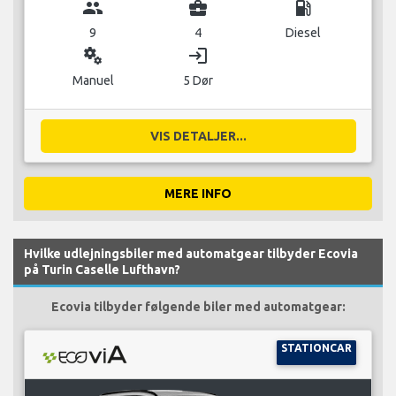
group
business_center
local_gas_station
9
4
Diesel
miscellaneous_services
login
Manuel
5 Dør
VIS DETALJER...
MERE INFO
Hvilke udlejningsbiler med automatgear tilbyder Ecovia
på Turin Caselle Lufthavn?
Ecovia tilbyder følgende biler med automatgear:
STATIONCAR