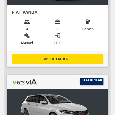
FIAT PANDA
group
business_center
local_gas_station
4
2
Benzin
miscellaneous_services
login
Manuel
5 Dør
VIS DETALJER...
STATIONCAR