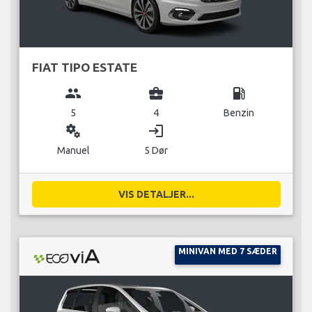
FIAT TIPO ESTATE
group
business_center
local_gas_station
5
4
Benzin
miscellaneous_services
login
Manuel
5 Dør
VIS DETALJER...
MINIVAN MED 7 SÆDER