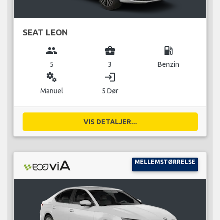
SEAT LEON
group
business_center
local_gas_station
5
3
Benzin
miscellaneous_services
login
Manuel
5 Dør
VIS DETALJER...
MELLEMSTØRRELSE