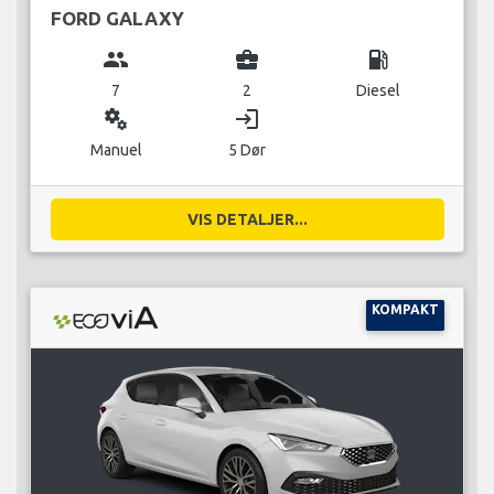
FORD GALAXY
group
business_center
local_gas_station
7
2
Diesel
miscellaneous_services
login
Manuel
5 Dør
VIS DETALJER...
KOMPAKT