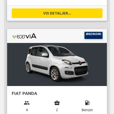
VIS DETALJER...
ØKONOMI
FIAT PANDA
group
business_center
local_gas_station
4
2
Benzin