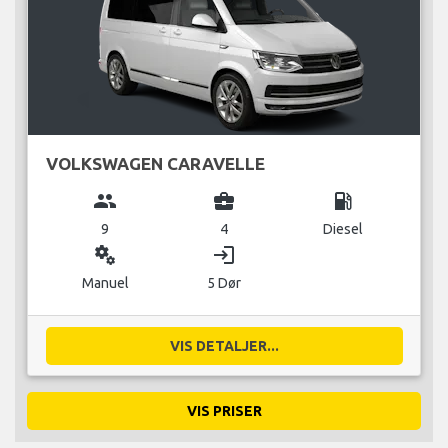
VOLKSWAGEN CARAVELLE
group
business_center
local_gas_station
9
4
Diesel
miscellaneous_services
login
Manuel
5 Dør
VIS DETALJER...
VIS PRISER