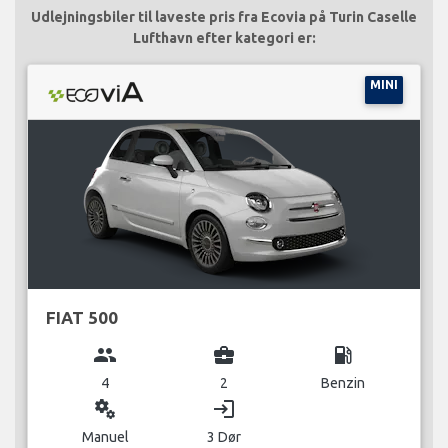
Udlejningsbiler til laveste pris fra Ecovia på Turin Caselle
Lufthavn efter kategori er:
MINI
FIAT 500
group
business_center
local_gas_station
4
2
Benzin
miscellaneous_services
login
Manuel
3 Dør