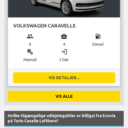
VOLKSWAGEN CARAVELLE
group
business_center
local_gas_station
9
4
Diesel
miscellaneous_services
login
Manuel
5 Dør
VIS DETALJER...
VIS ALLE
Hvilke tilgængelige udlejningsbiler er billigst fra Ecovia
på Turin Caselle Lufthavn?