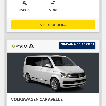
miscellaneous_services
login
Manuel
5 Dør
VIS DETALJER...
MINIVAN MED 9 SÆDER
VOLKSWAGEN CARAVELLE