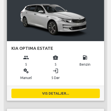
KIA OPTIMA ESTATE
group
business_center
local_gas_station
5
5
Benzin
miscellaneous_services
login
Manuel
5 Dør
VIS DETALJER...