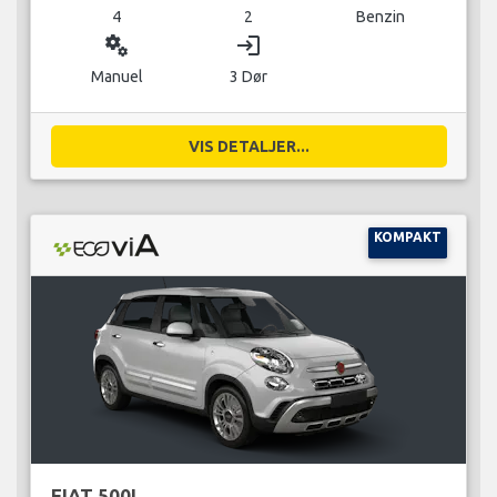
4
2
Benzin
miscellaneous_services
login
Manuel
3 Dør
VIS DETALJER...
KOMPAKT
FIAT 500L