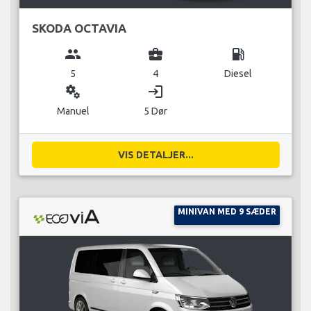
SKODA OCTAVIA
group
business_center
local_gas_station
5
4
Diesel
miscellaneous_services
login
Manuel
5 Dør
VIS DETALJER...
MINIVAN MED 9 SÆDER