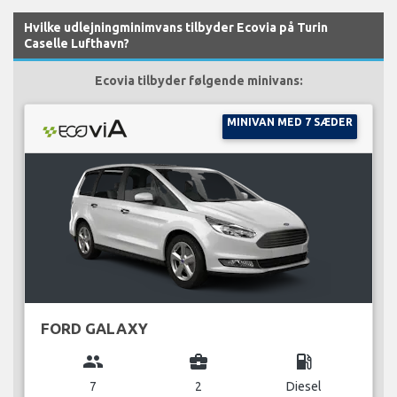
Hvilke udlejningminimvans tilbyder Ecovia på Turin
Caselle Lufthavn?
Ecovia tilbyder følgende minivans:
MINIVAN MED 7 SÆDER
FORD GALAXY
group
business_center
local_gas_station
7
2
Diesel