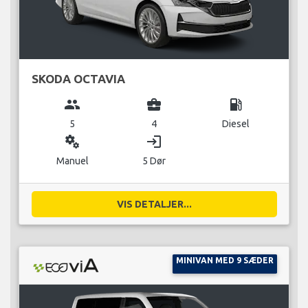
SKODA OCTAVIA
group
business_center
local_gas_station
5
4
Diesel
miscellaneous_services
login
Manuel
5 Dør
VIS DETALJER...
MINIVAN MED 9 SÆDER