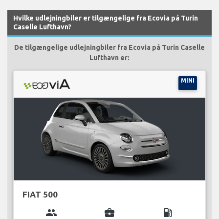
Hvilke udlejningbiler er tilgængelige fra Ecovia på Turin
Caselle Lufthavn?
De tilgængelige udlejningbiler fra Ecovia på Turin Caselle
Lufthavn er:
MINI
FIAT 500
group
business_center
local_gas_station