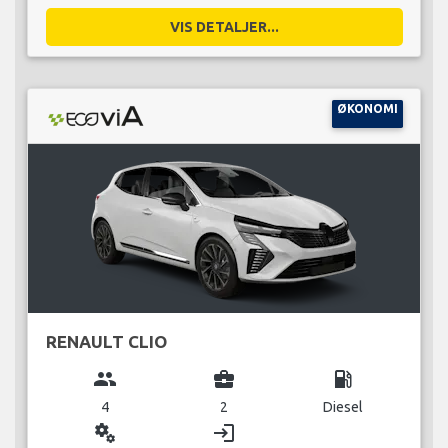
VIS DETALJER...
ØKONOMI
RENAULT CLIO
group
business_center
local_gas_station
4
2
Diesel
miscellaneous_services
login