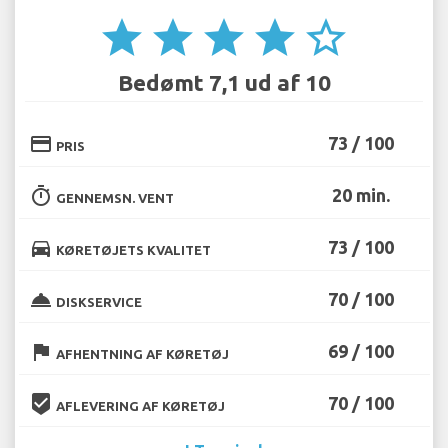
star
star
star
star
star_border
Bedømt 7,1 ud af 10
credit_card
73 / 100
PRIS
timer
20 min.
GENNEMSN. VENT
directions_car
73 / 100
KØRETØJETS KVALITET
room_service
70 / 100
DISKSERVICE
flag
69 / 100
AFHENTNING AF KØRETØJ
beenhere
70 / 100
AFLEVERING AF KØRETØJ