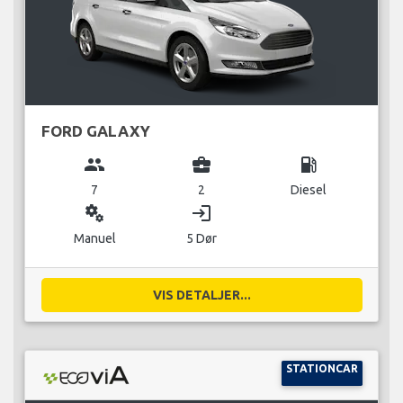
FORD GALAXY
group
business_center
local_gas_station
7
2
Diesel
miscellaneous_services
login
Manuel
5 Dør
VIS DETALJER...
STATIONCAR