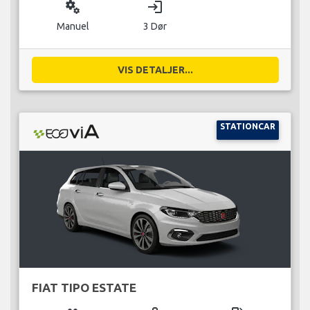
miscellaneous_services
login
Manuel
3 Dør
VIS DETALJER...
STATIONCAR
FIAT TIPO ESTATE