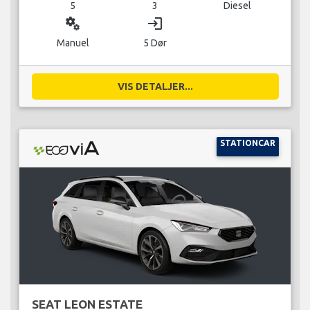
5
3
Diesel
miscellaneous_services
login
Manuel
5 Dør
VIS DETALJER...
STATIONCAR
SEAT LEON ESTATE