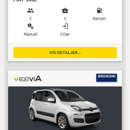
group
business_center
local_gas_station
5
3
Benzin
miscellaneous_services
login
Manuel
5 Dør
VIS DETALJER...
ØKONOMI