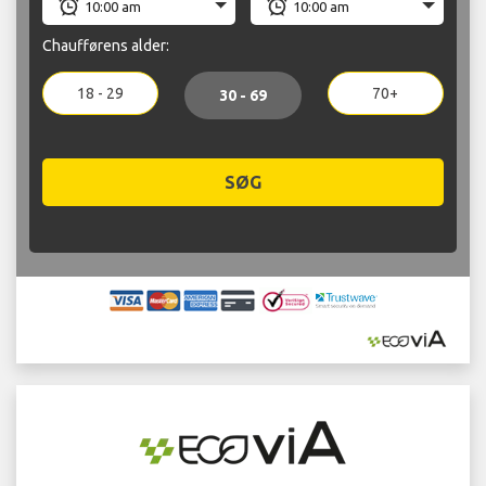
Chaufførens alder:
18 - 29
70+
30 - 69
SØG